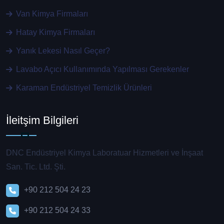
Van Kimya Firmaları
Hatay Kimya Firmaları
Yanık Lekesi Nasıl Geçer?
Lavabo Açıcı Kullanımında Yapılması Gerekenler
Karaman Endüstriyel Temizlik Ürünleri
İleitşim Bilgileri
DNC Endüstriyel Kimya Laboratuar Hizmetleri ve İnşaat
San. Tic. Ltd. Şti.
+90 212 504 24 23
+90 212 504 24 33