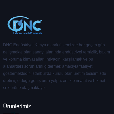
DNC Endüstriyel Kimya olarak ülkemizde her geçen gün
gelişmekte olan sanayi alanında endüstriyel temizlik, bakım
ve koruma kimyasalları ihtiyacını karşılamak ve bu
alanlardaki sorunlarını gidermek amacıyla faaliyet
göstermektedir. İstanbul’da kurulu olan üretim tesisimizde
üretmiş olduğu geniş ürün yelpazemizle imalat ve hizmet
sektörüne ulaşmaktayız.
Ürünlerimiz