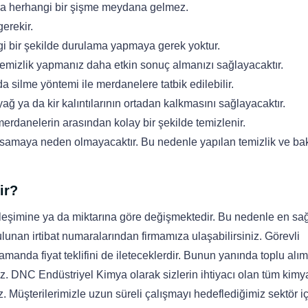
ra herhangi bir şişme meydana gelmez.
gerekir.
gi bir şekilde durulama yapmaya gerek yoktur.
emizlik yapmanız daha etkin sonuç almanızı sağlayacaktır.
 silme yöntemi ile merdanelere tatbik edilebilir.
ağ ya da kir kalıntılarının ortadan kalkmasını sağlayacaktır.
erdanelerin arasından kolay bir şekilde temizlenir.
aksamaya neden olmayacaktır. Bu nedenle yapılan temizlik ve ba
ir?
ileşimine ya da miktarına göre değişmektedir. Bu nedenle en sağlı
bulunan irtibat numaralarından firmamıza ulaşabilirsiniz. Görevli
 zamanda fiyat teklifini de ileteceklerdir. Bunun yanında toplu alı
iniz. DNC Endüstriyel Kimya olarak sizlerin ihtiyacı olan tüm kimy
 Müşterilerimizle uzun süreli çalışmayı hedeflediğimiz sektör i