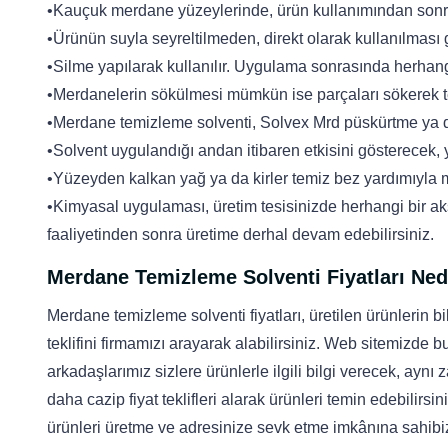
•Kauçuk merdane yüzeylerinde, ürün kullanımından son
•Ürünün suyla seyreltilmeden, direkt olarak kullanılması 
•Silme yapılarak kullanılır. Uygulama sonrasında herhan
•Merdanelerin sökülmesi mümkün ise parçaları sökerek t
•Merdane temizleme solventi, Solvex Mrd püskürtme ya da
•Solvent uygulandığı andan itibaren etkisini gösterecek, y
•Yüzeyden kalkan yağ ya da kirler temiz bez yardımıyla m
•Kimyasal uygulaması, üretim tesisinizde herhangi bir 
faaliyetinden sonra üretime derhal devam edebilirsiniz.
Merdane Temizleme Solventi Fiyatları Ned
Merdane temizleme solventi fiyatları, üretilen ürünlerin b
teklifini firmamızı arayarak alabilirsiniz. Web sitemizde 
arkadaşlarımız sizlere ürünlerle ilgili bilgi verecek, aynı
daha cazip fiyat teklifleri alarak ürünleri temin edebilirs
ürünleri üretme ve adresinize sevk etme imkânına sahibiz.