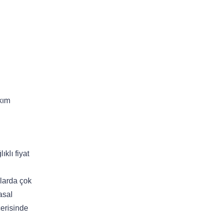
kım
klı fiyat
mlarda çok
asal
çerisinde