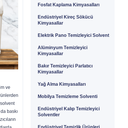
Fosfat Kaplama Kimyasalları
Endüstriyel Kireç Sökücü
Kimyasallar
Elektrik Pano Temizleyici Solvent
Alüminyum Temizleyici
Kimyasallar
Bakır Temizleyici Parlatıcı
Kimyasallar
Yağ Alma Kimyasalları
im ve
rünlerden
Mobilya Temizleme Solventi
 solvent
Endüstriyel Kalıp Temizleyici
a da baskı
Solventler
ıcıların
Endüstriyel Temizlik Ürünleri
tlarda