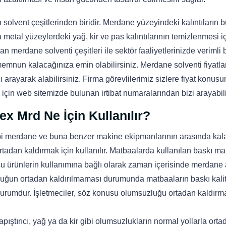
olvent çeşitlerinden biridir. Merdane yüzeyindeki kalıntıların b
tal yüzeylerdeki yağ, kir ve pas kalıntılarının temizlenmesi i
an merdane solventi çeşitleri ile sektör faaliyetlerinizde verimli 
 memnun kalacağınıza emin olabilirsiniz. Merdane solventi fiyatla
ızı arayarak alabilirsiniz. Firma görevlilerimiz sizlere fiyat konus
k için web sitemizde bulunan irtibat numaralarından bizi arayabili
x Mrd Ne İçin Kullanılır?
ibi merdane ve buna benzer makine ekipmanlarının arasında kal
 ortadan kaldırmak için kullanılır. Matbaalarda kullanılan baskı ma
u ürünlerin kullanımına bağlı olarak zaman içerisinde merdane 
uğun ortadan kaldırılmaması durumunda matbaaların baskı kalit
urumdur. İşletmeciler, söz konusu olumsuzluğu ortadan kaldırmak
ıştırıcı, yağ ya da kir gibi olumsuzlukların normal yollarla orta