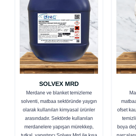
SOLVEX MRD
Merdane ve blanket temizleme
Mat
solventi, matbaa sektöründe yaygın
matbaa
olarak kullanılan kimyasal ürünler
ofset kau
arasındadır. Sektörde kullanılan
temizl
merdanelere yapışan mürekkep,
boya değ
tutkal, yapıştırıcı Solvex Mrd ile kısa
parçaları