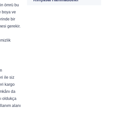
rin ömrü bu
de boya ve
rinde bir
esi gerekir.
mizlik
üm
i ile siz
eri kargo
imkânı da
nı oldukça
llanım alanı