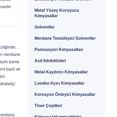
vardır.
Metal Yüzey Koruyucu
Kimyasallar
Solventler
Merdane Temizleyici Solventler
zliğinde,
Pasivasyon Kimyasalları
nin merdane
Asit İnhibitörleri
veyör banta
ent bazlı ve
Metal Kaydırıcı Kimyasallar
liz
Lavabo Açıcı Kimyasallar
rekabetçi
Korozyon Önleyici Kimyasallar
Tiner Çeşitleri
 merdana
Kimyasal Hammaddeler