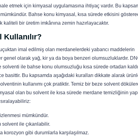
ale etmek için kimyasal uygulamasına ihtiyaç vardır. Bu kaps
e mümkündür. Bahse konu kimyasal, kısa sürede etkisini göstere
 kaliteli bir üretim imkânına zemin hazırlayacaktır.
 Kullanılır?
uçuktan imal edilmiş olan merdanelerdeki yabancı maddelerin
r genel olarak yağ, kir ya da boya benzeri olumsuzluklardır. D
solventi ile bahse konu olumsuzluğu kısa sürede ortadan kaldıra
 basittir. Bu kapsamda aşağıdaki kuralları dikkate alarak ürün
olventinin kullanımı çok pratiktir. Temiz bir beze solvent döküle
kimyasal olan bu solvent ile kısa sürede merdane temizliğinin yapı
ıralayabiliriz:
emizlenmesi mümkündür.
solvent ile çıkarılabilir.
a korozyon gibi durumlarla karşılaşılmaz.