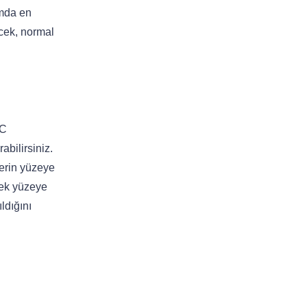
amda en
cek, normal
NC
bilirsiniz.
lerin yüzeye
rek yüzeye
ldığını