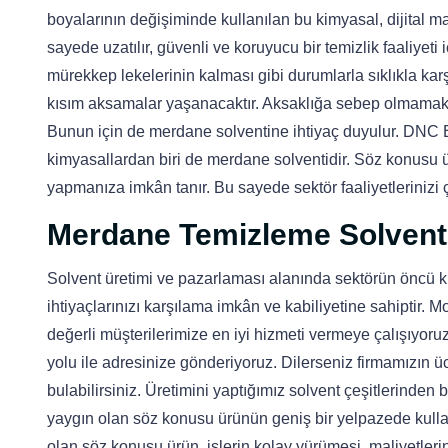
boyalarının değişiminde kullanılan bu kimyasal, dijital 
sayede uzatılır, güvenli ve koruyucu bir temizlik faaliyet
mürekkep lekelerinin kalması gibi durumlarla sıklıkla kar
kısım aksamalar yaşanacaktır. Aksaklığa sebep olmamak ve
Bunun için de merdane solventine ihtiyaç duyulur. DNC E
kimyasallardan biri de merdane solventidir. Söz konusu ür
yapmanıza imkân tanır. Bu sayede sektör faaliyetlerinizi ç
Merdane Temizleme Solventi 
Solvent üretimi ve pazarlaması alanında sektörün öncü k
ihtiyaçlarınızı karşılama imkân ve kabiliyetine sahiptir. Mo
değerli müşterilerimize en iyi hizmeti vermeye çalışıyoru
yolu ile adresinize gönderiyoruz. Dilerseniz firmamızın 
bulabilirsiniz. Üretimini yaptığımız solvent çeşitlerinde
yaygın olan söz konusu ürünün geniş bir yelpazede kullanı
olan söz konusu ürün, işlerin kolay yürümesi, maliyetleri