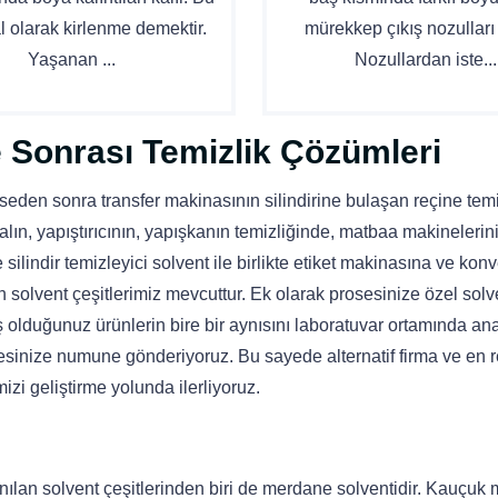
l olarak kirlenme demektir.
mürekkep çıkış nozulları 
Yaşanan ...
Nozullardan iste...
 Sonrası Temizlik Çözümleri
seden sonra transfer makinasının silindirine bulaşan reçine temi
ın, yapıştırıcının, yapışkanın temizliğinde, matbaa makineleri
 silindir temizleyici solvent ile birlikte etiket makinasına ve kon
an solvent çeşitlerimiz mevcuttur. Ek olarak prosesinize özel solv
 olduğunuz ürünlerin bire bir aynısını laboratuvar ortamında ana
esinize numune gönderiyoruz. Bu sayede alternatif firma ve en 
izi geliştirme yolunda ilerliyoruz.
nılan solvent çeşitlerinden biri de merdane solventidir. Kauçuk