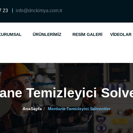
7 23
info@dnckimya.com.tr
KURUMSAL
ÜRÜNLERIMIZ
RESIM GALERI
VIDEOLAR
ane Temizleyici Solve
AnaSayfa
Merdane Temizleyici Solventler