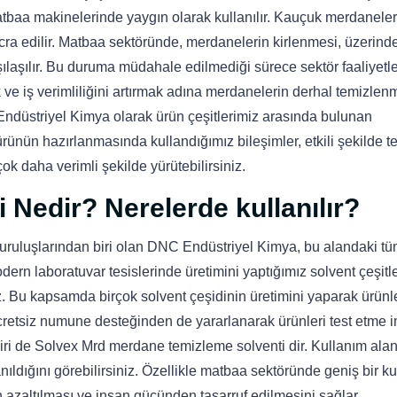
matbaa makinelerinde yaygın olarak kullanılır. Kauçuk merdanele
i icra edilir. Matbaa sektöründe, merdanelerin kirlenmesi, üzerin
şılaşılır. Bu duruma müdahale edilmediği sürece sektör faaliyetle
 iş verimliliğini artırmak adına merdanelerin derhal temizlenm
ndüstriyel Kimya olarak ürün çeşitlerimiz arasında bulunan
ünün hazırlanmasında kullandığımız bileşimler, etkili şekilde te
ok daha verimli şekilde yürütebilirsiniz.
Nedir? Nerelerde kullanılır?
uruluşlarından biri olan DNC Endüstriyel Kimya, bu alandaki t
dern laboratuvar tesislerinde üretimini yaptığımız solvent çeşitler
z. Bu kapsamda birçok solvent çeşidinin üretimini yaparak ürünl
ücretsiz numune desteğinden de yararlanarak ürünleri test etme 
n biri de Solvex Mrd merdane temizleme solventi dir. Kullanım ala
ldığını görebilirsiniz. Özellikle matbaa sektöründe geniş bir ku
n azaltılması ve insan gücünden tasarruf edilmesini sağlar.