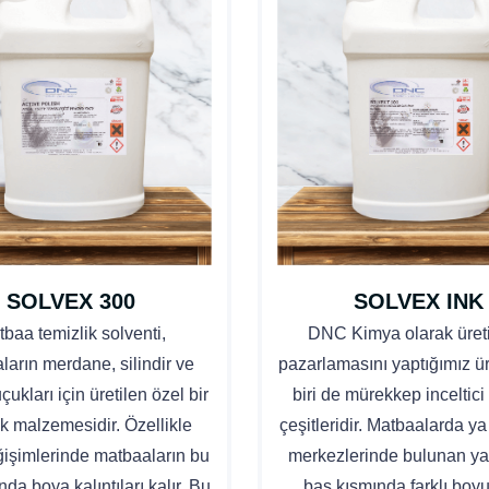
SOLVEX 300
SOLVEX INK
baa temizlik solventi,
DNC Kimya olarak üret
ların merdane, silindir ve
pazarlamasını yaptığımız ü
çukları için üretilen özel bir
biri de mürekkep inceltici
ik malzemesidir. Özellikle
çeşitleridir. Matbaalarda y
işimlerinde matbaaların bu
merkezlerinde bulunan yaz
nda boya kalıntıları kalır. Bu
baş kısmında farklı boyu