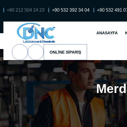
+90 212 504 24 23
+90 532 392 34 04
+90 532 491 0
ANASAYFA
ONLINE SIPARIŞ
Merd