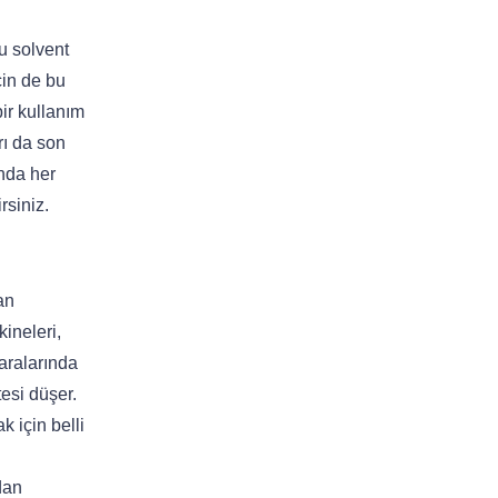
u solvent
çin de bu
bir kullanım
rı da son
unda her
rsiniz.
an
kineleri,
aralarında
esi düşer.
 için belli
dan