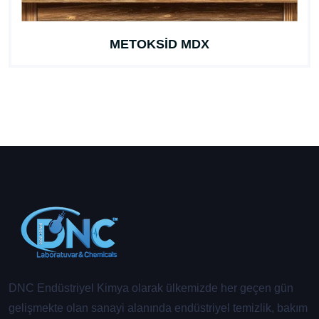
METOKSİD MDX
DNC Endüstriyel Kimya olarak ülkemizde her geçen gün
gelişmekte olan sanayi alanında endüstriyel temizlik, bakım