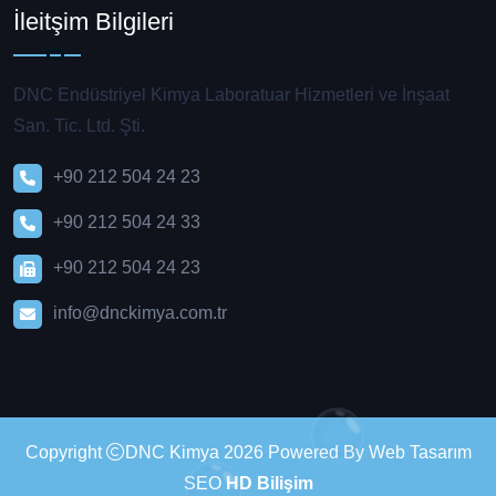
İleitşim Bilgileri
DNC Endüstriyel Kimya Laboratuar Hizmetleri ve İnşaat
San. Tic. Ltd. Şti.
+90 212 504 24 23
+90 212 504 24 33
+90 212 504 24 23
info@dnckimya.com.tr
Copyright
DNC Kimya 2026 Powered By Web Tasarım
SEO
HD Bilişim