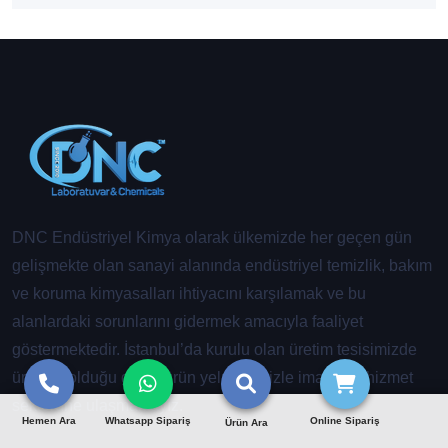
DNC Endüstriyel Kimya olarak ülkemizde her geçen gün
gelişmekte olan sanayi alanında endüstriyel temizlik, bakım
ve koruma kimyasalları ihtiyacını karşılamak ve bu
alanlardaki sorunlarını gidermek amacıyla faaliyet
göstermektedir. İstanbul’da kurulu olan üretim tesisimizde
üretmiş olduğu geniş ürün yelpazemizle imalat ve hizmet
sektörüne ulaşmaktayız.
Hemen Ara
Whatsapp Sipariş
Online Sipariş
Ürün Ara