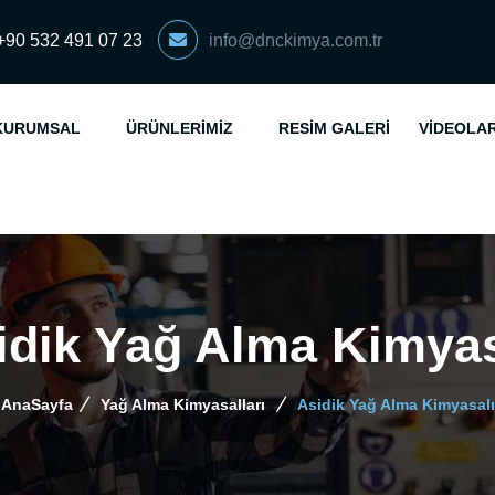
+90 532 491 07 23
info@dnckimya.com.tr
KURUMSAL
ÜRÜNLERIMIZ
RESIM GALERI
VIDEOLA
idik Yağ Alma Kimyas
AnaSayfa
Yağ Alma Kimyasalları
Asidik Yağ Alma Kimyasalı