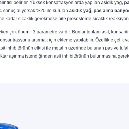
ıntısı belirler. Yüksek konsatrasyonlarda yapılan asidik yağ,
p
dk. sonuç alıyorsak %20 ile kurulan
asidik yağ, pas alma banyo
 kadar sıcaklık gerekmese bile proseslerde sıcaklık reaksiyon hı
eken çok önemli 3 parametre vardır. Bunlar toplam asit, konsa
nsantrasyonu artırmak için ekleme yapılabilir. Özellikle çelik 
r. Asit inhibitörünün etkisi ile metalin üzerinde bulunan pas ve t
tar aşınma istendiğinden asit inhibitörünün bulunmasına gerek