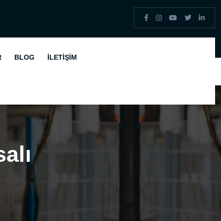
R
BLOG
İLETIŞIM
alı