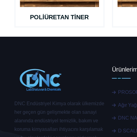
POLİÜRETAN TİNER
Ürünlerim
PROSO
DNC Endüstriyel Kimya olarak ülkemizde
Ağır Ya
her geçen gün gelişmekte olan sanayi
DNC N
alanında endüstriyel temizlik, bakım ve
koruma kimyasalları ihtiyacını karşılamak
D SCAL