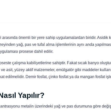
eri arasında önemli bir yere sahip uygulamalardan biridir. Asidi
eyinden yağ, pas ve tufal alma işlemlerinin aynı anda yapılması iç
ygulaması prosese dahil edilir.
oseste çalışma kabiliyetlerine sahiptir. Fakat sıcak banyo olu
ve asit, yüzey aktif malzemeler, emülgatör gibi maddeler kullanıl
 edilmelidir. Demir fosfat, çinko fosfat ya da mangan fosfat i
asıl Yapılır?
santrasyonu metalin üzerindeki yağ ve pas durumuna göre değişi