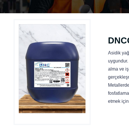
DNCO
Asidik yağ
uygundur. 
alma ve iş
gerçekleş
Metallerde
fosfatlama
etmek için