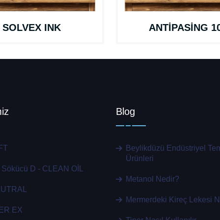
SOLVEX INK
ANTİPASİNG 1
iz
Blog
FT
Beylikdüzü Endüstriyel Tem
Ürünleri
ğ Sökücü D - CLEAN OİL
Metanol Nedir?
AUTRAL
Mermerdeki Kireç Lekesi N
ER EX