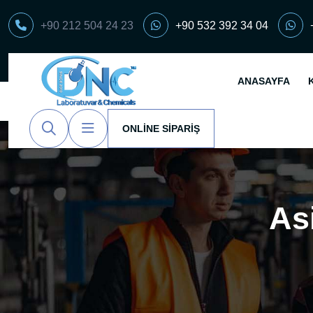
+90 212 504 24 23
+90 532 392 34 04
ANASAYFA
ONLINE SIPARIŞ
As