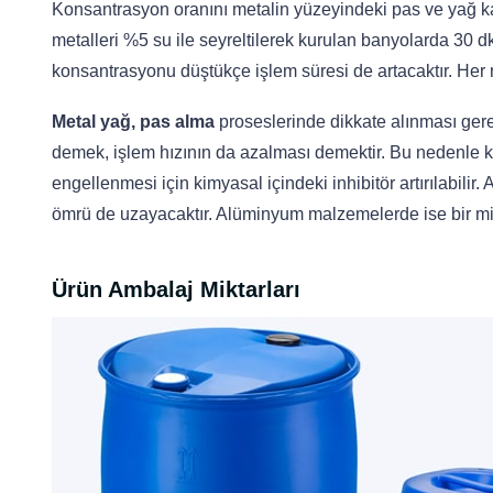
Konsantrasyon oranını metalin yüzeyindeki pas ve yağ kal
metalleri %5 su ile seyreltilerek kurulan banyolarda 30 
konsantrasyonu düştükçe işlem süresi de artacaktır. Her ne
Metal yağ, pas alma
proseslerinde dikkate alınması ger
demek, işlem hızının da azalması demektir. Bu nedenle ko
engellenmesi için kimyasal içindeki inhibitör artırılabili
ömrü de uzayacaktır. Alüminyum malzemelerde ise bir mik
Ürün Ambalaj Miktarları