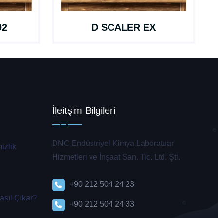
02
D SCALER EX
İleitşim Bilgileri
DNC Endüstriyel Kimya Laboratuar
izlik
Hizmetleri ve İnşaat San. Tic. Ltd. Şti.
+90 212 504 24 23
asıl Çıkar?
+90 212 504 24 33