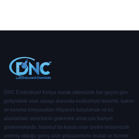
DNC Endüstriyel Kimya olarak ülkemizde her geçen gün
gelişmekte olan sanayi alanında endüstriyel temizlik, bakım
ve koruma kimyasalları ihtiyacını karşılamak ve bu
alanlardaki sorunlarını gidermek amacıyla faaliyet
göstermektedir. İstanbul’da kurulu olan üretim tesisimizde
üretmiş olduğu geniş ürün yelpazemizle imalat ve hizmet