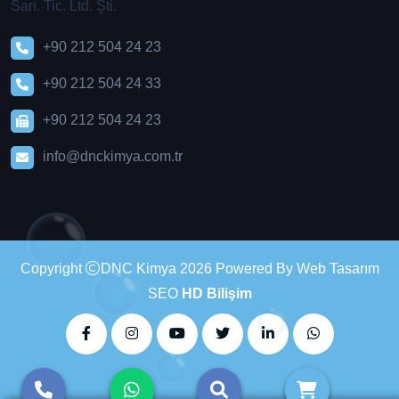
San. Tic. Ltd. Şti.
+90 212 504 24 23
+90 212 504 24 33
+90 212 504 24 23
info@dnckimya.com.tr
Copyright
DNC Kimya 2026 Powered By Web Tasarım
SEO
HD Bilişim