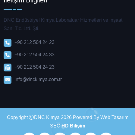
İleitşim Bilgileri
DNC Endüstriyel Kimya Laboratuar Hizmetleri ve İnşaat
San. Tic. Ltd. Şti.
+90 212 504 24 23
+90 212 504 24 33
+90 212 504 24 23
info@dnckimya.com.tr
Copyright
DNC Kimya 2026 Powered By Web Tasarım
SEO
HD Bilişim