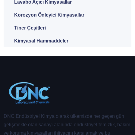
Lavabo Açıcı Kimyasallar
Korozyon Önleyici Kimyasallar
Tiner Çeşitleri
Kimyasal Hammaddeler
DNC Endüstriyel Kimya olarak ülkemizde her geçen gün
gelişmekte olan sanayi alanında endüstriyel temizlik, bakım
ve koruma kimyasalları ihtiyacını karşılamak ve bu