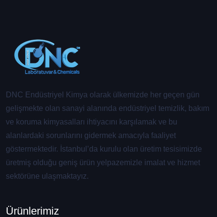
DNC Endüstriyel Kimya olarak ülkemizde her geçen gün
gelişmekte olan sanayi alanında endüstriyel temizlik, bakım
ve koruma kimyasalları ihtiyacını karşılamak ve bu
alanlardaki sorunlarını gidermek amacıyla faaliyet
göstermektedir. İstanbul’da kurulu olan üretim tesisimizde
üretmiş olduğu geniş ürün yelpazemizle imalat ve hizmet
sektörüne ulaşmaktayız.
Ürünlerimiz