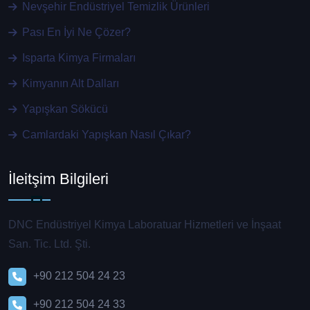
Nevşehir Endüstriyel Temizlik Ürünleri
Pası En İyi Ne Çözer?
Isparta Kimya Firmaları
Kimyanın Alt Dalları
Yapışkan Sökücü
Camlardaki Yapışkan Nasıl Çıkar?
İleitşim Bilgileri
DNC Endüstriyel Kimya Laboratuar Hizmetleri ve İnşaat
San. Tic. Ltd. Şti.
+90 212 504 24 23
+90 212 504 24 33