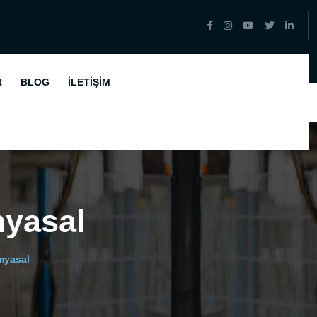
R
BLOG
İLETIŞIM
myasal
myasal