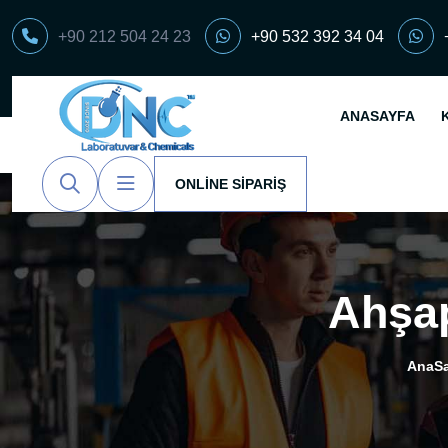
+90 212 504 24 23
+90 532 392 34 04
ANASAYFA
ONLINE SIPARIŞ
Ahşap
AnaSa