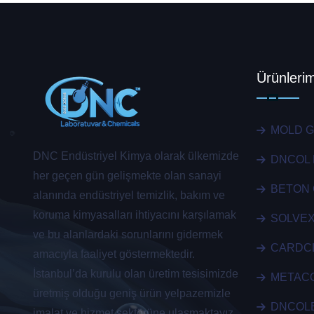
Ürünlerim
MOLD 
DNC Endüstriyel Kimya olarak ülkemizde
DNCOL 
her geçen gün gelişmekte olan sanayi
BETON
alanında endüstriyel temizlik, bakım ve
koruma kimyasalları ihtiyacını karşılamak
SOLVEX
ve bu alanlardaki sorunlarını gidermek
CARDC
amacıyla faaliyet göstermektedir.
İstanbul’da kurulu olan üretim tesisimizde
METACO
üretmiş olduğu geniş ürün yelpazemizle
DNCOL
imalat ve hizmet sektörüne ulaşmaktayız.