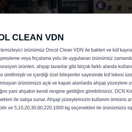
OL CLEAN VDN
temizleyici ürünümüz Dncol Clean VDN ile bakteri ve küf kaynakl
Spreyleme veya fırçalama yolu ile uygulanan ürünümüz zamandan
rasyon ürünleri, ahşap tavanlar gibi birçok farklı alanda kulla
 üretilmiştir ve içerdiği özel bileşenler sayesinde küf lekesi üz
unmayan ürünümüzü açık ve kapalı alanlarda ahşap yüzeylere uyg
ğını yani ahşabın kendi rengine geldiğini görebilirsiniz. DCN 
nekleri ile satışa sunar. Ahşap yüzeylerinizin kullanım ömrünü a
bilir ve 5,10,20,30,60,220,1000 kg seçenekleri ile ürünümüzü sipa