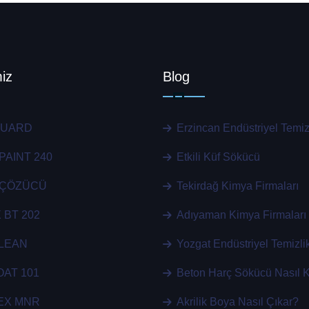
iz
Blog
GUARD
Erzincan Endüstriyel Temizl
PAINT 240
Etkili Küf Sökücü
 ÇÖZÜCÜ
Tekirdağ Kimya Firmaları
 BT 202
Adıyaman Kimya Firmaları
LEAN
Yozgat Endüstriyel Temizlik
AT 101
Beton Harç Sökücü Nasıl Ku
EX MNR
Akrilik Boya Nasıl Çıkar?