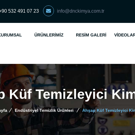
+90 532 491 07 23
info@dnckimya.com.tr
KURUMSAL
ÜRÜNLERIMIZ
RESIM GALERI
VIDEOLA
 Küf Temizleyici Ki
yfa
Endüstriyel Temizlik Ürünleri
Ahşap Küf Temizleyici Ki