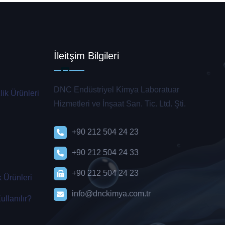
İleitşim Bilgileri
DNC Endüstriyel Kimya Laboratuar
ik Ürünleri
Hizmetleri ve İnşaat San. Tic. Ltd. Şti.
+90 212 504 24 23
+90 212 504 24 33
+90 212 504 24 23
 Ürünleri
info@dnckimya.com.tr
llanılır?