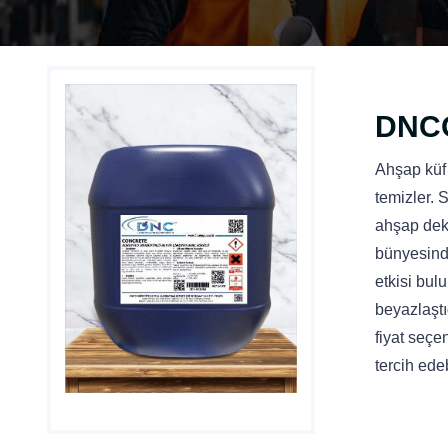
DNC
Ahşap küf 
temizler. 
ahşap deko
bünyesinde
etkisi bul
beyazlaştı
fiyat seçe
tercih ede