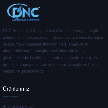
DNC Endüstriyel Kimya olarak ülkemizde her geçen gün
gelişmekte olan sanayi alanında endüstriyel temizlik, bakım
ve koruma kimyasalları ihtiyacını karşılamak ve bu
alanlardaki sorunlarını gidermek amacıyla faaliyet
göstermektedir. İstanbul’da kurulu olan üretim tesisimizde
üretmiş olduğu geniş ürün yelpazemizle imalat ve hizmet
sektörüne ulaşmaktayız.
Ürünlerimiz
D SCALER EX