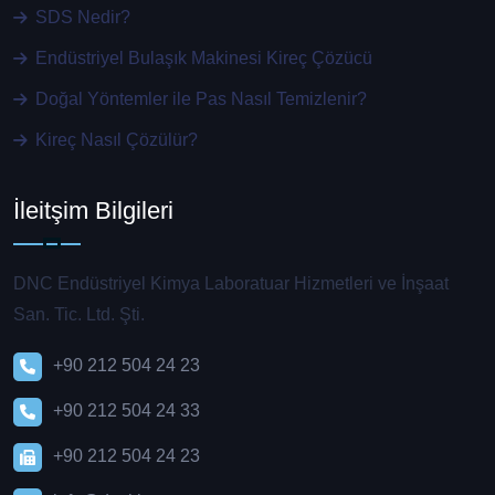
SDS Nedir?
Endüstriyel Bulaşık Makinesi Kireç Çözücü
Doğal Yöntemler ile Pas Nasıl Temizlenir?
Kireç Nasıl Çözülür?
İleitşim Bilgileri
DNC Endüstriyel Kimya Laboratuar Hizmetleri ve İnşaat
San. Tic. Ltd. Şti.
+90 212 504 24 23
+90 212 504 24 33
+90 212 504 24 23