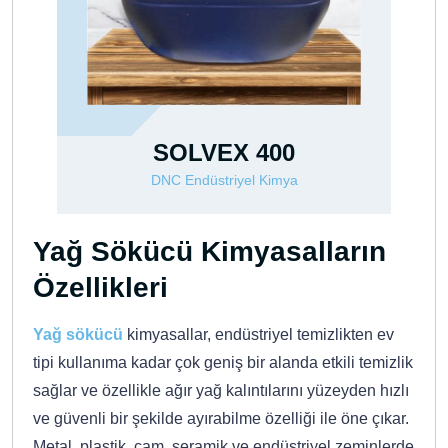
VEX 400
PROSOLVER 
düstriyel Kimya
DNC Endüstriyel Kim
Yağ Sökücü Kimyasalların
Özellikleri
Yağ sökücü
kimyasallar, endüstriyel temizlikten ev
tipi kullanıma kadar çok geniş bir alanda etkili temizlik
sağlar ve özellikle ağır yağ kalıntılarını yüzeyden hızlı
ve güvenli bir şekilde ayırabilme özelliği ile öne çıkar.
Metal, plastik, cam, seramik ve endüstriyel zeminlerde