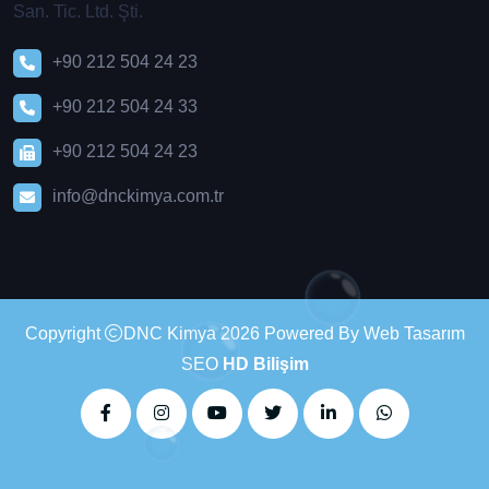
San. Tic. Ltd. Şti.
+90 212 504 24 23
+90 212 504 24 33
+90 212 504 24 23
info@dnckimya.com.tr
Copyright
DNC Kimya 2026 Powered By Web Tasarım
SEO
HD Bilişim