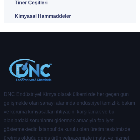
Tiner Çeşitleri
Kimyasal Hammaddeler
DNC Endüstriyel Kimya olarak ülkemizde her geçen gün
gelişmekte olan sanayi alanında endüstriyel temizlik, bakım
ve koruma kimyasalları ihtiyacını karşılamak ve bu
alanlardaki sorunlarını gidermek amacıyla faaliyet
göstermektedir. İstanbul’da kurulu olan üretim tesisimizde
üretmiş olduğu geniş ürün yelpazemizle imalat ve hizmet