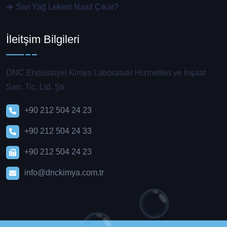
Sıvı Yağ Lekesi Nasıl Çıkar?
İleitşim Bilgileri
DNC Endüstriyel Kimya Laboratuar Hizmetleri ve İnşaat
San. Tic. Ltd. Şti.
+90 212 504 24 23
+90 212 504 24 33
+90 212 504 24 23
info@dnckimya.com.tr