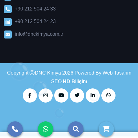
+90 212 504 24 33
+90 212 504 24 23
info@dnckimya.com.tr
Copyright
DNC Kimya 2026 Powered By Web Tasarım
SEO
HD Bilişim