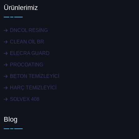
Ürünlerimiz
DNCOL RESİNG
CLEAN OİL BR
ELECRA GUARD
PROCOATING
BETON TEMİZLEYİCİ
HARÇ TEMİZLEYİCİ
SOLVEX 408
Blog