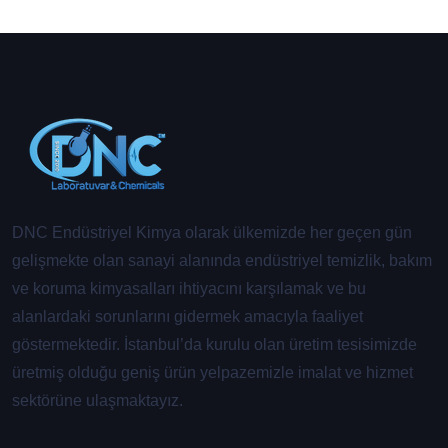
DNC Endüstriyel Kimya olarak ülkemizde her geçen gün
gelişmekte olan sanayi alanında endüstriyel temizlik, bakım
ve koruma kimyasalları ihtiyacını karşılamak ve bu
alanlardaki sorunlarını gidermek amacıyla faaliyet
göstermektedir. İstanbul’da kurulu olan üretim tesisimizde
üretmiş olduğu geniş ürün yelpazemizle imalat ve hizmet
sektörüne ulaşmaktayız.