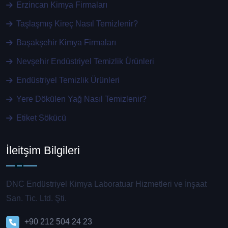
Erzincan Kimya Firmaları
Taşlaşmış Kireç Nasıl Temizlenir?
Başakşehir Kimya Firmaları
Nevşehir Endüstriyel Temizlik Ürünleri
Endüstriyel Temizlik Ürünleri
Yere Dökülen Yağ Nasıl Temizlenir?
Etiket Sökücü
İleitşim Bilgileri
DNC Endüstriyel Kimya Laboratuar Hizmetleri ve İnşaat
San. Tic. Ltd. Şti.
+90 212 504 24 23