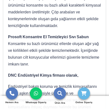
ürünümüz konsantre su bazlı alkali karakterli kimyasal
maddelerden üretilmiştir. Çöp arabaları ve
konteynerlerinde oluşan gıda yağlarının etkili şekilde
temizliğinde kullanılmaktadır.
Prosoft Konsantre El Temizleyici Sıvı Sabun
Konsantre su bazlı ürünümüz ellerde oluşan ağır yağ
ve kirlilikleri etkili şekilde temizlemektedir. İçeriğinde
bulunan cilt koruyucular ellerimizi güvenle temizleme
imkanı tanır.
DNC Endüstriyel Kimya firması olarak,
Endüstriyel bakım koruma ve temizlik kimyasallarını
10 yılı aşkın tecrübesiyle üretmekte ve
geliştirmektedir. Müşterilerimizin özel teknik
Hemen Ara
Whatsapp Sipariş
Online Sipariş
Ürün Ara
kimyasallara ihtiyaç duyması halinde bu ürünleri