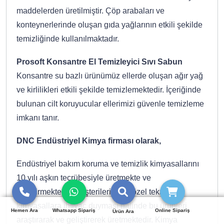
maddelerden üretilmiştir. Çöp arabaları ve
konteynerlerinde oluşan gıda yağlarının etkili şekilde
temizliğinde kullanılmaktadır.
Prosoft Konsantre El Temizleyici Sıvı Sabun
Konsantre su bazlı ürünümüz ellerde oluşan ağır yağ
ve kirlilikleri etkili şekilde temizlemektedir. İçeriğinde
bulunan cilt koruyucular ellerimizi güvenle temizleme
imkanı tanır.
DNC Endüstriyel Kimya firması olarak,
Endüstriyel bakım koruma ve temizlik kimyasallarını
10 yılı aşkın tecrübesiyle üretmekte ve
geliştirmektedir. Müşterilerimizin özel teknik
kimyasallara ihtiyaç duyması halinde bu ürünleri
Hemen Ara
Whatsapp Sipariş
Online Sipariş
Ürün Ara
araştırarak ve geliştirerek üretmektedir. Kimya