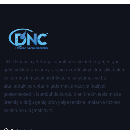
DNC Endüstriyel Kimya olarak ülkemizde her geçen gün
gelişmekte olan sanayi alanında endüstriyel temizlik, bakım
ve koruma kimyasalları ihtiyacını karşılamak ve bu
alanlardaki sorunlarını gidermek amacıyla faaliyet
göstermektedir. İstanbul’da kurulu olan üretim tesisimizde
üretmiş olduğu geniş ürün yelpazemizle imalat ve hizmet
sektörüne ulaşmaktayız.