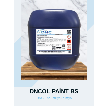
 BS
Araba Kaporta Boya Söküc
a
DNC Endüstriyel Kimya