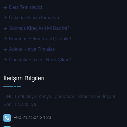
Derz Temizleyici
Üsküdar Kimya Firmaları
Sönmüş Kireç Asit Mi Baz Mı?
Kurumuş Beton Nasıl Çıkarılır?
Adana Kimya Firmaları
Camdaki Etiketler Nasıl Çıkar?
İleitşim Bilgileri
DNC Endüstriyel Kimya Laboratuar Hizmetleri ve İnşaat
San. Tic. Ltd. Şti.
+90 212 504 24 23