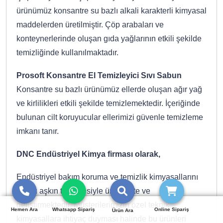
ürünümüz konsantre su bazlı alkali karakterli kimyasal
maddelerden üretilmiştir. Çöp arabaları ve
konteynerlerinde oluşan gıda yağlarının etkili şekilde
temizliğinde kullanılmaktadır.
Prosoft Konsantre El Temizleyici Sıvı Sabun
Konsantre su bazlı ürünümüz ellerde oluşan ağır yağ
ve kirlilikleri etkili şekilde temizlemektedir. İçeriğinde
bulunan cilt koruyucular ellerimizi güvenle temizleme
imkanı tanır.
DNC Endüstriyel Kimya firması olarak,
Endüstriyel bakım koruma ve temizlik kimyasallarını
10 yılı aşkın tecrübesiyle üretmekte ve
geliştirmektedir. Müşterilerimizin özel teknik
Hemen Ara
Whatsapp Sipariş
Online Sipariş
Ürün Ara
kimyasallara ihtiyaç duyması halinde bu ürünleri