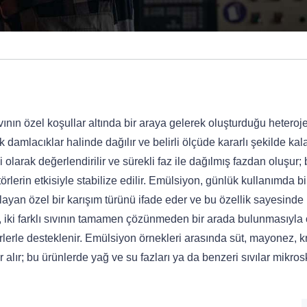
vının özel koşullar altında bir araya gelerek oluşturduğu heteroj
 damlacıklar halinde dağılır ve belirli ölçüde kararlı şekilde kalab
olarak değerlendirilir ve sürekli faz ile dağılmış fazdan oluşur;
rlerin etkisiyle stabilize edilir. Emülsiyon, günlük kullanımda bi
layan özel bir karışım türünü ifade eder ve bu özellik sayesinde
, iki farklı sıvının tamamen çözünmeden bir arada bulunmasıyla 
lerle desteklenir. Emülsiyon örnekleri arasında süt, mayonez, k
r alır; bu ürünlerde yağ ve su fazları ya da benzeri sıvılar mikro