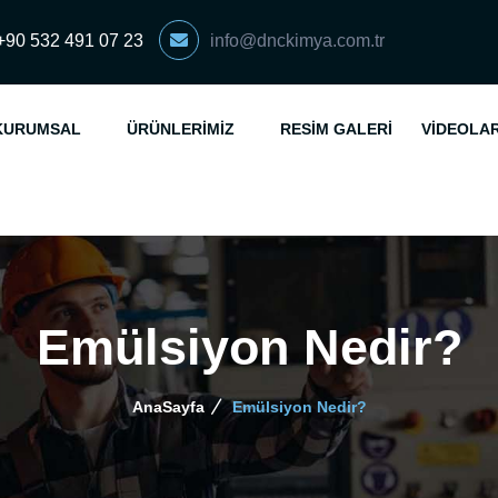
+90 532 491 07 23
info@dnckimya.com.tr
KURUMSAL
ÜRÜNLERIMIZ
RESIM GALERI
VIDEOLA
Emülsiyon Nedir?
AnaSayfa
Emülsiyon Nedir?