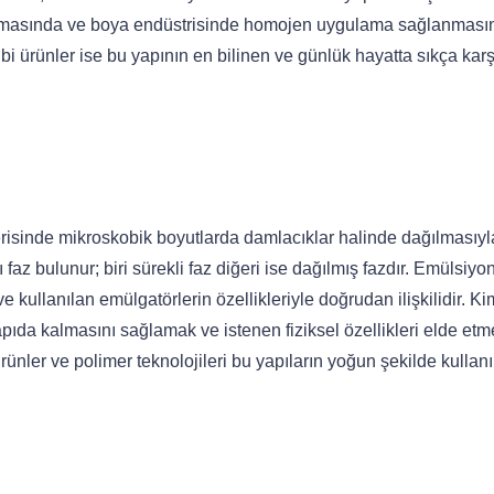
tılmasında ve boya endüstrisinde homojen uygulama sağlanması
bi ürünler ise bu yapının en bilinen ve günlük hayatta sıkça karş
çerisinde mikroskobik boyutlarda damlacıklar halinde dağılmasıy
 faz bulunur; biri sürekli faz diğeri ise dağılmış fazdır. Emülsiyon
 ve kullanılan emülgatörlerin özellikleriyle doğrudan ilişkilidir. K
pıda kalmasını sağlamak ve istenen fiziksel özellikleri elde etm
ürünler ve polimer teknolojileri bu yapıların yoğun şekilde kullanı