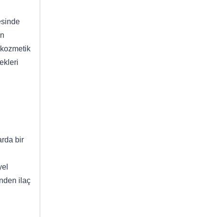
esinde
in
e kozmetik
ekleri
rda bir
yel
inden ilaç