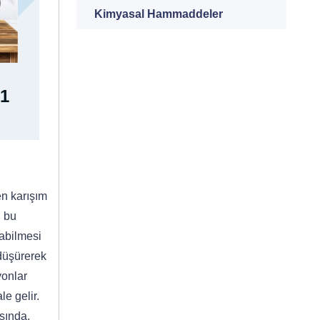
Kimyasal Hammaddeler
1
en karışım
n bu
şabilmesi
 düşürerek
yonlar
e gelir.
sında,