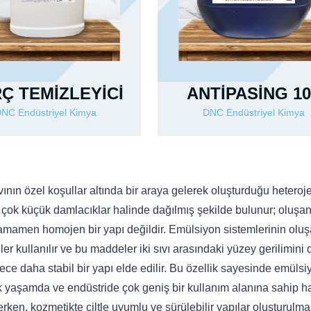
Ç TEMİZLEYİCİ
ANTİPASİNG 10
NC Endüstriyel Kimya
DNC Endüstriyel Kimya
vının özel koşullar altında bir araya gelerek oluşturduğu heteroj
de çok küçük damlacıklar halinde dağılmış şekilde bulunur; oluşa
k tamamen homojen bir yapı değildir. Emülsiyon sistemlerinin olu
r kullanılır ve bu maddeler iki sıvı arasındaki yüzey gerilimini
ece daha stabil bir yapı elde edilir. Bu özellik sayesinde emülsi
k yaşamda ve endüstride çok geniş bir kullanım alanına sahip hal
ken, kozmetikte ciltle uyumlu ve sürülebilir yapılar oluşturulma