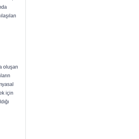
nda
ılaşılan
la oluşan
ların
imyasal
ek için
ldığı