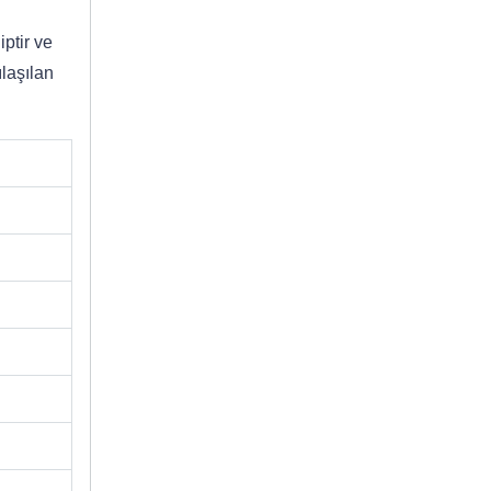
ptir ve
ılaşılan