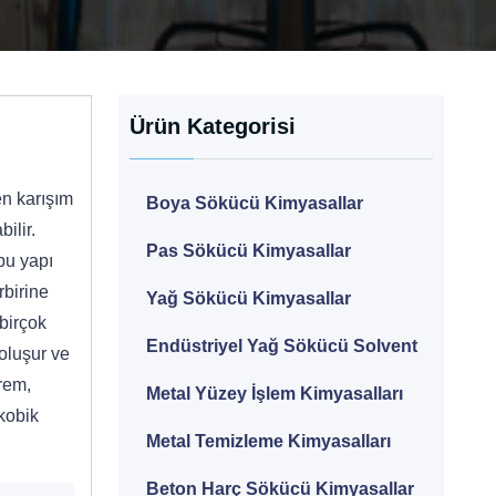
Ürün Kategorisi
en karışım
Boya Sökücü Kimyasallar
ilir.
Pas Sökücü Kimyasallar
 bu yapı
rbirine
Yağ Sökücü Kimyasallar
 birçok
Endüstriyel Yağ Sökücü Solvent
oluşur ve
rem,
Metal Yüzey İşlem Kimyasalları
skobik
Metal Temizleme Kimyasalları
Beton Harç Sökücü Kimyasallar