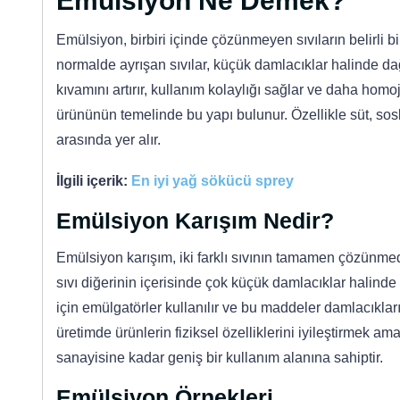
Emülsiyon Ne Demek?
Emülsiyon, birbiri içinde çözünmeyen sıvıların belirli 
normalde ayrışan sıvılar, küçük damlacıklar halinde da
kıvamını artırır, kullanım kolaylığı sağlar ve daha hom
ürününün temelinde bu yapı bulunur. Özellikle süt, sosl
arasında yer alır.
İlgili içerik:
En iyi yağ sökücü sprey
Emülsiyon Karışım Nedir?
Emülsiyon karışım, iki farklı sıvının tamamen çözünmed
sıvı diğerinin içerisinde çok küçük damlacıklar halinde
için emülgatörler kullanılır ve bu maddeler damlacıkları
üretimde ürünlerin fiziksel özelliklerini iyileştirmek am
sanayisine kadar geniş bir kullanım alanına sahiptir.
Emülsiyon Örnekleri