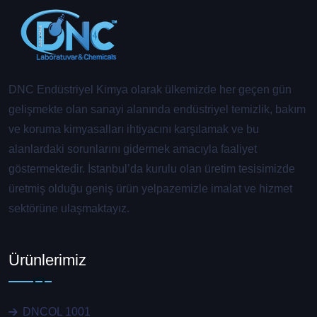
DNC Endüstriyel Kimya olarak ülkemizde her geçen gün
gelişmekte olan sanayi alanında endüstriyel temizlik, bakım
ve koruma kimyasalları ihtiyacını karşılamak ve bu
alanlardaki sorunlarını gidermek amacıyla faaliyet
göstermektedir. İstanbul’da kurulu olan üretim tesisimizde
üretmiş olduğu geniş ürün yelpazemizle imalat ve hizmet
sektörüne ulaşmaktayız.
Ürünlerimiz
DNCOL 1001