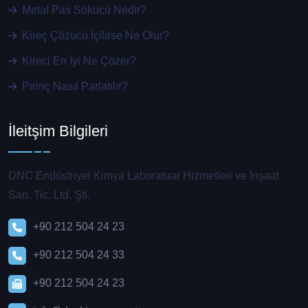
Metal Pas Sökücü Nedir?
Kireç Çözücü İçilirse Ne Olur?
Kireci En İyi Ne Çözer?
Pirinç Nasıl Parlatılır?
İleitşim Bilgileri
DNC Endüstriyel Kimya Laboratuar Hizmetleri ve İnşaat
San. Tic. Ltd. Şti.
+90 212 504 24 23
+90 212 504 24 33
+90 212 504 24 23