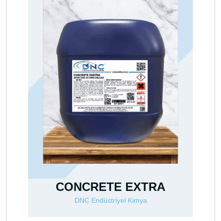
 EXTRA
CLEAN OİL AS
l Kimya
DNC Endüstriyel Kimya