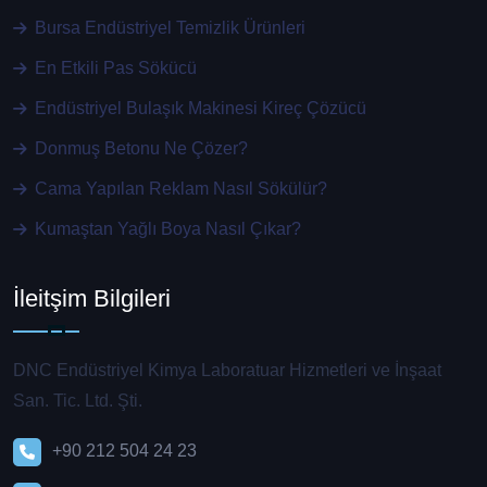
Bursa Endüstriyel Temizlik Ürünleri
En Etkili Pas Sökücü
Endüstriyel Bulaşık Makinesi Kireç Çözücü
Donmuş Betonu Ne Çözer?
Cama Yapılan Reklam Nasıl Sökülür?
Kumaştan Yağlı Boya Nasıl Çıkar?
İleitşim Bilgileri
DNC Endüstriyel Kimya Laboratuar Hizmetleri ve İnşaat
San. Tic. Ltd. Şti.
+90 212 504 24 23