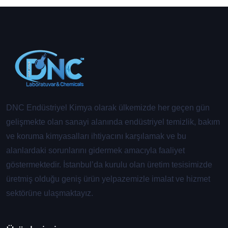
DNC Endüstriyel Kimya olarak ülkemizde her geçen gün
gelişmekte olan sanayi alanında endüstriyel temizlik, bakım
ve koruma kimyasalları ihtiyacını karşılamak ve bu
alanlardaki sorunlarını gidermek amacıyla faaliyet
göstermektedir. İstanbul’da kurulu olan üretim tesisimizde
üretmiş olduğu geniş ürün yelpazemizle imalat ve hizmet
sektörüne ulaşmaktayız.