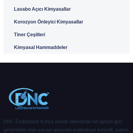
Lavabo Açıcı Kimyasallar
Korozyon Önleyici Kimyasallar
Tiner Çeşitleri
Kimyasal Hammaddeler
DNC Endüstriyel Kimya olarak ülkemizde her geçen gün
gelişmekte olan sanayi alanında endüstriyel temizlik, bakım