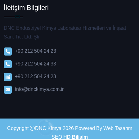
İleitşim Bilgileri
DNC Endüstriyel Kimya Laboratuar Hizmetleri ve İnşaat
San. Tic. Ltd. Şti.
+90 212 504 24 23
+90 212 504 24 33
+90 212 504 24 23
info@dnckimya.com.tr
Copyright
DNC Kimya 2026 Powered By Web Tasarım
SEO
HD Bilişim