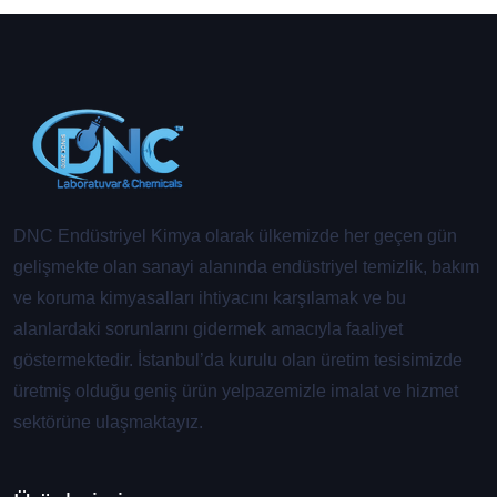
DNC Endüstriyel Kimya olarak ülkemizde her geçen gün
gelişmekte olan sanayi alanında endüstriyel temizlik, bakım
ve koruma kimyasalları ihtiyacını karşılamak ve bu
alanlardaki sorunlarını gidermek amacıyla faaliyet
göstermektedir. İstanbul’da kurulu olan üretim tesisimizde
üretmiş olduğu geniş ürün yelpazemizle imalat ve hizmet
sektörüne ulaşmaktayız.