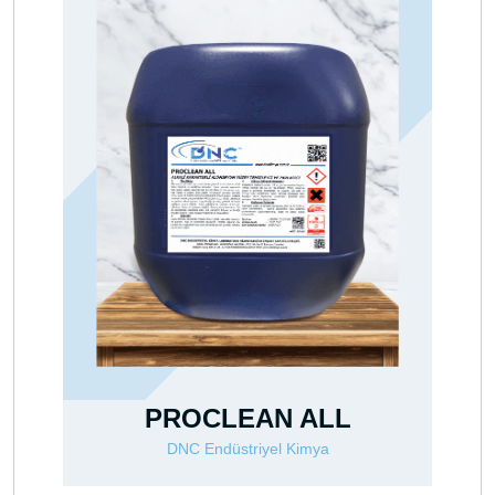
ALL
DNCOL PAINT 220
imya
DNC Endüstriyel Kimya