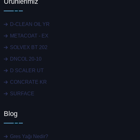
Ürünlerimiz
D-CLEAN OIL YR
METACOAT - EX
SOLVEX BT 202
DNCOL 20-10
D SCALER UT
CONCRATE KR
SURFACE
Blog
Gres Yağı Nedir?