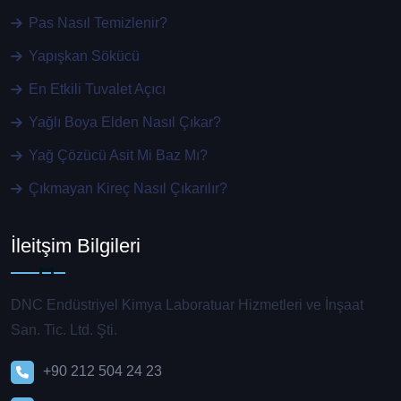
Pas Nasıl Temizlenir?
Yapışkan Sökücü
En Etkili Tuvalet Açıcı
Yağlı Boya Elden Nasıl Çıkar?
Yağ Çözücü Asit Mi Baz Mı?
Çıkmayan Kireç Nasıl Çıkarılır?
İleitşim Bilgileri
DNC Endüstriyel Kimya Laboratuar Hizmetleri ve İnşaat
San. Tic. Ltd. Şti.
+90 212 504 24 23