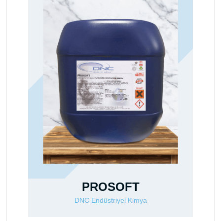
T
PROCLEAN PLUS
mya
DNC Endüstriyel Kimya