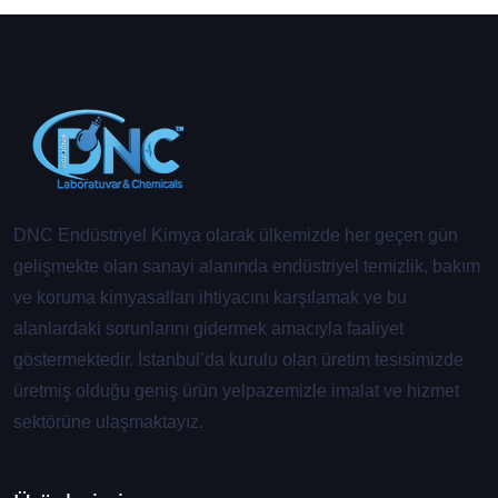
DNC Endüstriyel Kimya olarak ülkemizde her geçen gün
gelişmekte olan sanayi alanında endüstriyel temizlik, bakım
ve koruma kimyasalları ihtiyacını karşılamak ve bu
alanlardaki sorunlarını gidermek amacıyla faaliyet
göstermektedir. İstanbul’da kurulu olan üretim tesisimizde
üretmiş olduğu geniş ürün yelpazemizle imalat ve hizmet
sektörüne ulaşmaktayız.