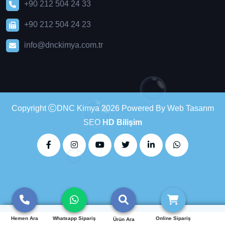
+90 212 504 24 33
+90 212 504 24 23
info@dnckimya.com.tr
Copyright
DNC Kimya 2026 Powered By Web Tasarım
SEO
HD Bilişim
Hemen Ara
Whatsapp Sipariş
Online Sipariş
Ürün Ara