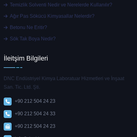
Temizlik Solventi Nedir ve Nerelerde Kullanılır?
Ağır Pas Sökücü Kimyasallar Nelerdir?
Betonu Ne Eritir?
Sök Tak Boya Nedir?
İleitşim Bilgileri
DNC Endüstriyel Kimya Laboratuar Hizmetleri ve İnşaat
San. Tic. Ltd. Şti.
+90 212 504 24 23
+90 212 504 24 33
+90 212 504 24 23