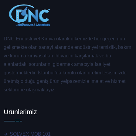
DNC Endüstriyel Kimya olarak ülkemizde her geçen gün
gelişmekte olan sanayi alanında endüstriyel temizlik, bakım
ve koruma kimyasalları ihtiyacını karşılamak ve bu
alanlardaki sorunlarını gidermek amacıyla faaliyet
göstermektedir. İstanbul’da kurulu olan üretim tesisimizde
üretmiş olduğu geniş ürün yelpazemizle imalat ve hizmet
sektörüne ulaşmaktayız.
Ürünlerimiz
SOLVEX MOB 101