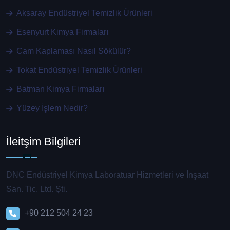
Aksaray Endüstriyel Temizlik Ürünleri
Esenyurt Kimya Firmaları
Cam Kaplaması Nasıl Sökülür?
Tokat Endüstriyel Temizlik Ürünleri
Batman Kimya Firmaları
Yüzey İşlem Nedir?
İleitşim Bilgileri
DNC Endüstriyel Kimya Laboratuar Hizmetleri ve İnşaat
San. Tic. Ltd. Şti.
+90 212 504 24 23