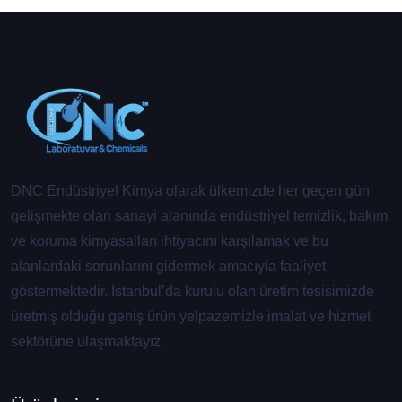
DNC Endüstriyel Kimya olarak ülkemizde her geçen gün
gelişmekte olan sanayi alanında endüstriyel temizlik, bakım
ve koruma kimyasalları ihtiyacını karşılamak ve bu
alanlardaki sorunlarını gidermek amacıyla faaliyet
göstermektedir. İstanbul’da kurulu olan üretim tesisimizde
üretmiş olduğu geniş ürün yelpazemizle imalat ve hizmet
sektörüne ulaşmaktayız.