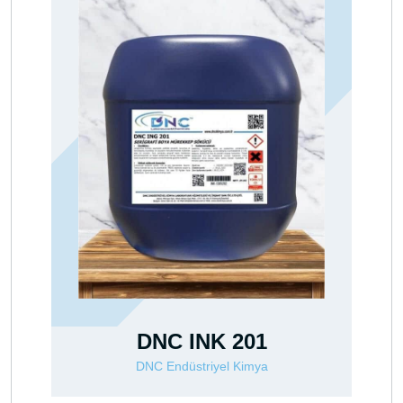
SOLVEX MB 201
201
DNC Endüstriyel Kimya
 Kimya