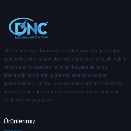
DNC Endüstriyel Kimya olarak ülkemizde her geçen gün
gelişmekte olan sanayi alanında endüstriyel temizlik, bakım
ve koruma kimyasalları ihtiyacını karşılamak ve bu
alanlardaki sorunlarını gidermek amacıyla faaliyet
göstermektedir. İstanbul’da kurulu olan üretim tesisimizde
üretmiş olduğu geniş ürün yelpazemizle imalat ve hizmet
sektörüne ulaşmaktayız.
Ürünlerimiz