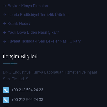
Beykoz Kimya Firmaları
Isparta Endüstriyel Temizlik Ürünleri
Kostik Nedir?
Yağlı Boya Elden Nasıl Çıkar?
Tuvalet Taşındaki Sarı Lekeler Nasıl Çıkar?
İleitşim Bilgileri
DNC Endüstriyel Kimya Laboratuar Hizmetleri ve İnşaat
San. Tic. Ltd. Şti.
+90 212 504 24 23
+90 212 504 24 33