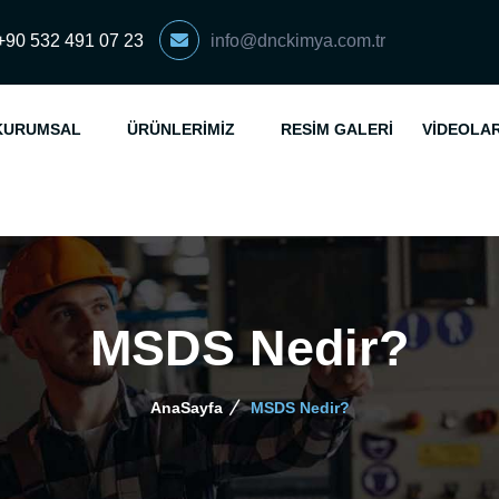
+90 532 491 07 23
info@dnckimya.com.tr
KURUMSAL
ÜRÜNLERIMIZ
RESIM GALERI
VIDEOLA
MSDS Nedir?
AnaSayfa
MSDS Nedir?