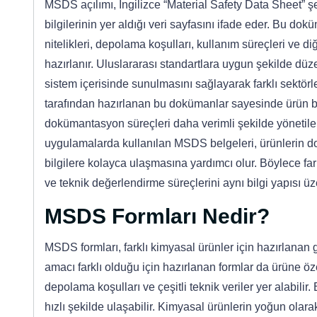
MSDS açılımı, İngilizce “Material Safety Data Sheet” ş
bilgilerinin yer aldığı veri sayfasını ifade eder. Bu dok
nitelikleri, depolama koşulları, kullanım süreçleri ve 
hazırlanır. Uluslararası standartlara uygun şekilde düzen
sistem içerisinde sunulmasını sağlayarak farklı sektörlerde
tarafından hazırlanan bu dokümanlar sayesinde ürün bilgi
dokümantasyon süreçleri daha verimli şekilde yönetilebil
uygulamalarda kullanılan MSDS belgeleri, ürünlerin doğ
bilgilere kolayca ulaşmasına yardımcı olur. Böylece farkl
ve teknik değerlendirme süreçlerini aynı bilgi yapısı ü
MSDS Formları Nedir?
MSDS formları, farklı kimyasal ürünler için hazırlanan 
amacı farklı olduğu için hazırlanan formlar da ürüne özel 
depolama koşulları ve çeşitli teknik veriler yer alabilir
hızlı şekilde ulaşabilir. Kimyasal ürünlerin yoğun olara