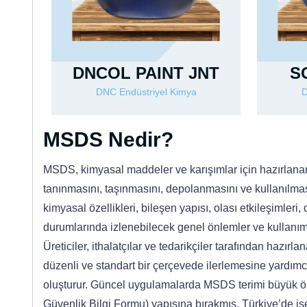
S
DNCOL PAINT JNT
D
DNC Endüstriyel Kimya
MSDS Nedir?
MSDS, kimyasal maddeler ve karışımlar için hazırlanan
tanınmasını, taşınmasını, depolanmasını ve kullanılmasın
kimyasal özellikleri, bileşen yapısı, olası etkileşimle
durumlarında izlenebilecek genel önlemler ve kullanım 
Üreticiler, ithalatçılar ve tedarikçiler tarafından haz
düzenli ve standart bir çerçevede ilerlemesine yardımcı
oluşturur. Güncel uygulamalarda MSDS terimi büyük öl
Güvenlik Bilgi Formu) yapısına bırakmış, Türkiye’de