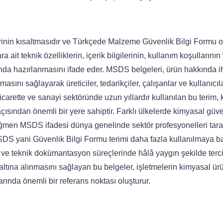
rinin kısaltmasıdır ve Türkçede Malzeme Güvenlik Bilgi Formu o
ait teknik özelliklerin, içerik bilgilerinin, kullanım koşullarının
usunda hazırlanmasını ifade eder. MSDS belgeleri, ürün hakkında i
masını sağlayarak üreticiler, tedarikçiler, çalışanlar ve kullanıcıl
ticarette ve sanayi sektöründe uzun yıllardır kullanılan bu terim,
çısından önemli bir yere sahiptir. Farklı ülkelerde kimyasal güve
ğmen MSDS ifadesi dünya genelinde sektör profesyonelleri tara
SDS yani Güvenlik Bilgi Formu terimi daha fazla kullanılmaya 
 ve teknik dokümantasyon süreçlerinde hâlâ yaygın şekilde terc
 altına alınmasını sağlayan bu belgeler, işletmelerin kimyasal ür
rında önemli bir referans noktası oluşturur.