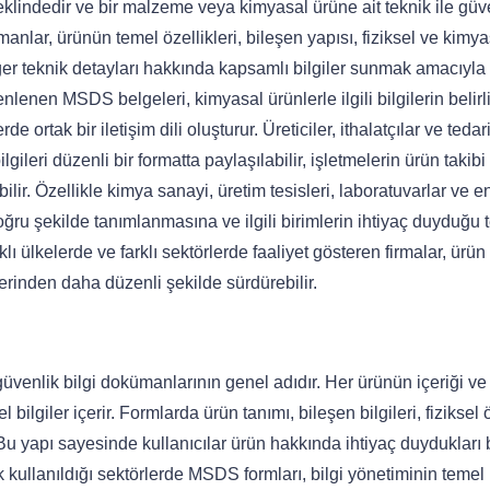
eklindedir ve bir malzeme veya kimyasal ürüne ait teknik ile güv
ümanlar, ürünün temel özellikleri, bileşen yapısı, fiziksel ve kimy
diğer teknik detayları hakkında kapsamlı bilgiler sunmak amacıyla
lenen MSDS belgeleri, kimyasal ürünlerle ilgili bilgilerin belirli
 ortak bir iletişim dili oluşturur. Üreticiler, ithalatçılar ve tedar
leri düzenli bir formatta paylaşılabilir, işletmelerin ürün takibi
ir. Özellikle kimya sanayi, üretim tesisleri, laboratuvarlar ve e
ru şekilde tanımlanmasına ve ilgili birimlerin ihtiyaç duyduğu 
ı ülkelerde ve farklı sektörlerde faaliyet gösteren firmalar, ürün
zerinden daha düzenli şekilde sürdürebilir.
güvenlik bilgi dokümanlarının genel adıdır. Her ürünün içeriği ve
bilgiler içerir. Formlarda ürün tanımı, bileşen bilgileri, fiziksel ö
. Bu yapı sayesinde kullanıcılar ürün hakkında ihtiyaç duydukları b
k kullanıldığı sektörlerde MSDS formları, bilgi yönetiminin temel