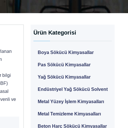
Ürün Kategorisi
rlanan
Boya Sökücü Kimyasallar
m
Pas Sökücü Kimyasallar
,
 bilgi
Yağ Sökücü Kimyasallar
GBF)
Endüstriyel Yağ Sökücü Solvent
yasal
venli ve
Metal Yüzey İşlem Kimyasalları
Metal Temizleme Kimyasalları
Beton Harç Sökücü Kimyasallar