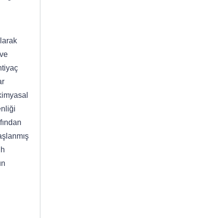
larak
 ve
htiyaç
ar
 kimyasal
nliği
fından
başlanmış
ih
ün