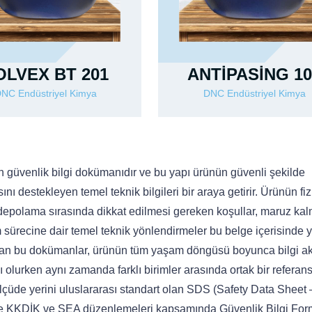
OLVEX BT 201
ANTİPASİNG 10
NC Endüstriyel Kimya
DNC Endüstriyel Kimya
 güvenlik bilgi dokümanıdır ve bu yapı ürünün güvenli şekilde
ı destekleyen temel teknik bilgileri bir araya getirir. Ürünün fiz
ri, depolama sırasında dikkat edilmesi gereken koşullar, maruz ka
sürecine dair temel teknik yönlendirmeler bu belge içerisinde ye
ırlanan bu dokümanlar, ürünün tüm yaşam döngüsü boyunca bilgi ak
 olurken aynı zamanda farklı birimler arasında ortak bir referan
çüde yerini uluslararası standart olan SDS (Safety Data Sheet 
 ise KKDİK ve SEA düzenlemeleri kapsamında Güvenlik Bilgi Fo