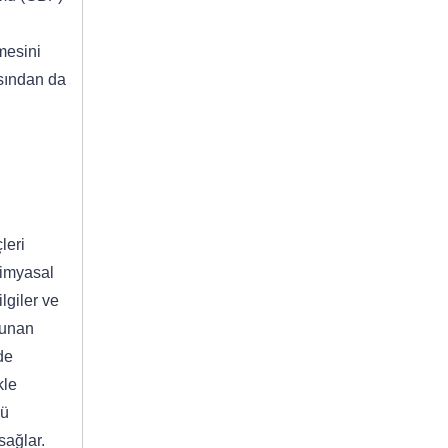
mesini
ısından da
leri
kimyasal
lgiler ve
lunan
de
kle
lü
sağlar.