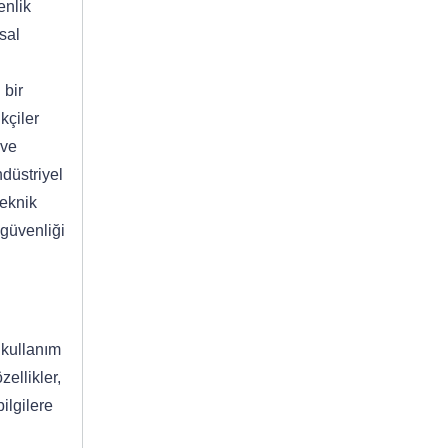
enlik
asal
 bir
ikçiler
 ve
ndüstriyel
teknik
 güvenliği
 kullanım
zellikler,
ilgilere