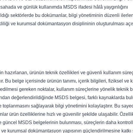
n sahada ve günlük kullanımda MSDS ifadesi hâlâ yaygınlığını
dığı sektörlerde bu dokümanlar, bilgi yönetiminin düzenli ilerle
kliliği ve kurumsal dokümantasyon disiplininin oluşturulması aç
n hazırlanan, ürünün teknik özellikleri ve güvenli kullanım süreç
 Bu belge içerisinde ürünün tanımı, içerik bilgileri, fiziksel ve 
 edilmesi gereken noktalar, kullanım süreçlerine yönelik teknik bi
açısından değerlendirildiğinde MSDS belgesi, farklı kaynaklarda bu
de toplanmasını sağlayarak bilgi yönetimini kolaylaştırır. Bu saye
anlar ürün özelliklerine hızlı ve güvenilir şekilde ulaşabilir. Özelli
rde güncel MSDS belgelerinin bulunması, süreçlerin daha kontrol
a ve kurumsal dokümantasyon yapısının güçlendirilmesine katkı 