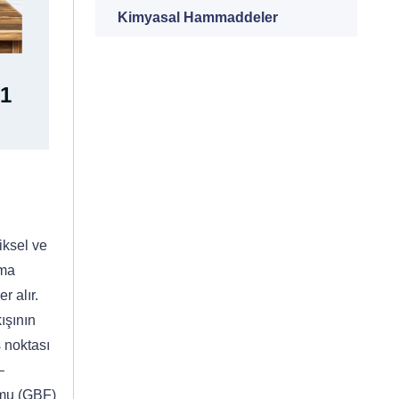
Kimyasal Hammaddeler
1
iksel ve
lma
r alır.
ışının
s noktası
–
rmu (GBF)