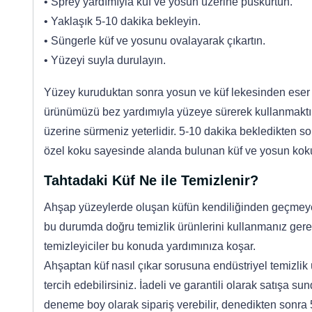
• Sprey yardımıyla küf ve yosun üzerine püskürtün.
• Yaklaşık 5-10 dakika bekleyin.
• Süngerle küf ve yosunu ovalayarak çıkartın.
• Yüzeyi suyla durulayın.
Yüzey kuruduktan sonra yosun ve küf lekesinden eser
ürünümüzü bez yardımıyla yüzeye sürerek kullanmaktır.
üzerine sürmeniz yeterlidir. 5-10 dakika bekledikten s
özel koku sayesinde alanda bulunan küf ve yosun koku
Tahtadaki Küf Ne ile Temizlenir?
Ahşap yüzeylerde oluşan küfün kendiliğinden geçmeyec
bu durumda doğru temizlik ürünlerini kullanmanız gerek
temizleyiciler bu konuda yardımınıza koşar.
Ahşaptan küf nasıl çıkar sorusuna endüstriyel temizlik 
tercih edebilirsiniz. İadeli ve garantili olarak satışa
deneme boy olarak sipariş verebilir, denedikten sonra 