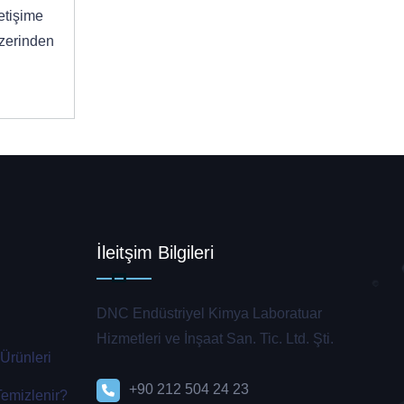
etişime
üzerinden
İleitşim Bilgileri
DNC Endüstriyel Kimya Laboratuar
Hizmetleri ve İnşaat San. Tic. Ltd. Şti.
 Ürünleri
+90 212 504 24 23
emizlenir?