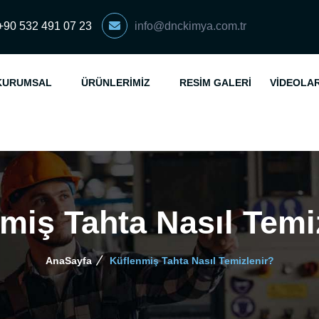
+90 532 491 07 23
info@dnckimya.com.tr
KURUMSAL
ÜRÜNLERIMIZ
RESIM GALERI
VIDEOLA
miş Tahta Nasıl Temi
AnaSayfa
Küflenmiş Tahta Nasıl Temizlenir?