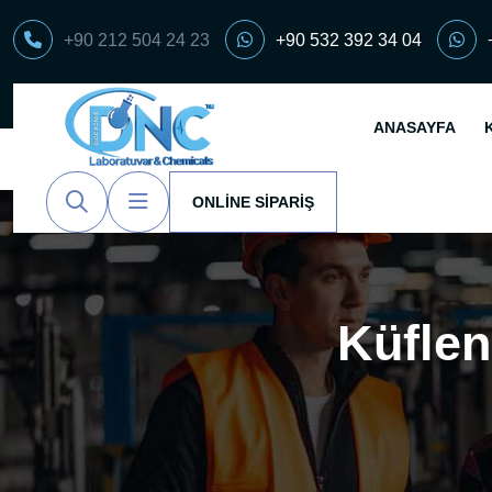
+90 212 504 24 23
+90 532 392 34 04
ANASAYFA
ONLINE SIPARIŞ
Küflen