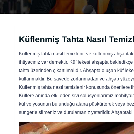
Küflenmiş Tahta Nasıl Temiz
Küflenmiş tahta nasıl temizlenir ve küflenmiş ahşaptaki 
ihtiyacınız var demektir. Küf lekesi ahşapta bekledikç
tahta üzerinden çıkartılmalıdır. Ahşapta oluşan küf leke
kullanmaktır. Bu sayede zorlanmadan ve ahşap yüzeye 
Küflenmiş tahta nasıl temizlenir konusunda önerilere iht
Küflere anında etki eden sıvı solüsyonlarımız mobilya
küf ve yosunun bulunduğu alana püskürterek veya bez y
süngerle silmeniz ve durulamanız yeterlidir. Ahşaptaki 