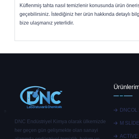
Küflenmiş tahta nasıl temizlenir konusunda ürün öneris
geçebilirsiniz. İstediğiniz her ürün hakkında detaylı b
bize ulaşmanız yeterlidir.
Ürünlerim
DNCOL 
DNC Endüstriyel Kimya olarak ülkemizde
M SLİD
her geçen gün gelişmekte olan sanayi
ACTİVE
alanında endüstriyel temizlik, bakım ve