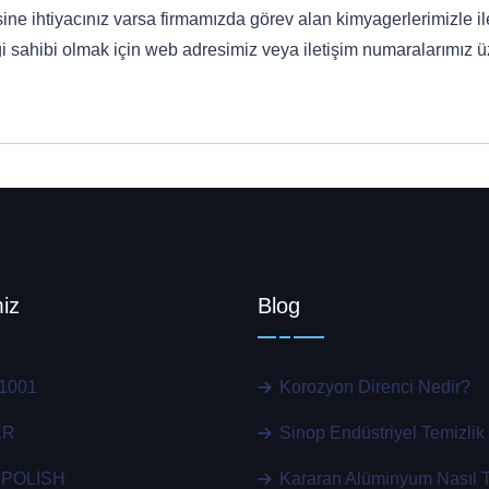
ine ihtiyacınız varsa firmamızda görev alan kimyagerlerimizle il
ilgi sahibi olmak için web adresimiz veya iletişim numaralarımız 
iz
Blog
1001
Korozyon Direnci Nedir?
ER
Sinop Endüstriyel Temizlik
 POLİSH
Kararan Alüminyum Nasıl T