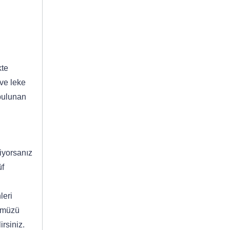
te
ve leke
 bulunan
iyorsanız
üf
leri
nümüzü
irsiniz.