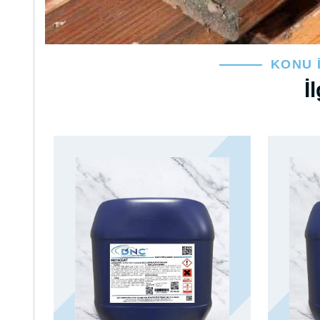
KONU 
İ