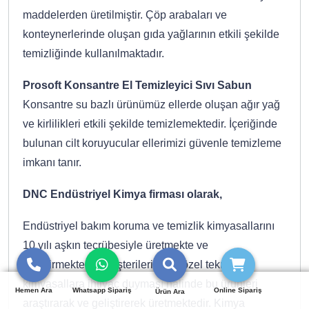
maddelerden üretilmiştir. Çöp arabaları ve
konteynerlerinde oluşan gıda yağlarının etkili şekilde
temizliğinde kullanılmaktadır.
Prosoft Konsantre El Temizleyici Sıvı Sabun
Konsantre su bazlı ürünümüz ellerde oluşan ağır yağ
ve kirlilikleri etkili şekilde temizlemektedir. İçeriğinde
bulunan cilt koruyucular ellerimizi güvenle temizleme
imkanı tanır.
DNC Endüstriyel Kimya firması olarak,
Endüstriyel bakım koruma ve temizlik kimyasallarını
10 yılı aşkın tecrübesiyle üretmekte ve
geliştirmektedir. Müşterilerimizin özel teknik
kimyasallara ihtiyaç duyması halinde bu ürünleri
Hemen Ara
Whatsapp Sipariş
Online Sipariş
Ürün Ara
araştırarak ve geliştirerek üretmektedir. Kimya