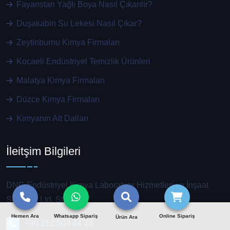
Fayanstan Yağlı Boya Nasıl Çıkarılır?
Duşakabin Su Lekesi Nasıl Çıkar?
Zeytinburnu Kimya Firmaları
Kocaeli Endüstriyel Temizlik Ürünleri
Malatya Kimya Firmaları
Düzce Kimya Firmaları
Kimyanın Alt Dalları
İleitşim Bilgileri
DNC Endüstriyel Kimya Laboratuar Hizmetleri ve İnşaat
San. Tic. Ltd. Şti.
Hemen Ara
Whatsapp Sipariş
Online Sipariş
Ürün Ara
+90 212 504 24 23