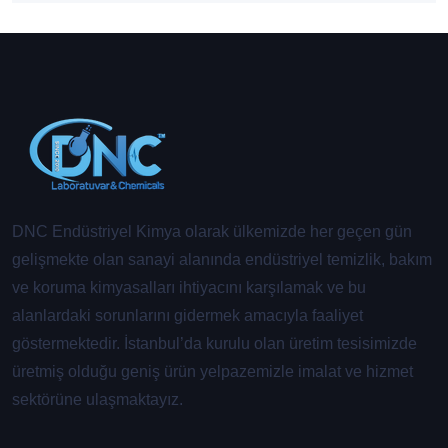
DNC Endüstriyel Kimya olarak ülkemizde her geçen gün
gelişmekte olan sanayi alanında endüstriyel temizlik, bakım
ve koruma kimyasalları ihtiyacını karşılamak ve bu
alanlardaki sorunlarını gidermek amacıyla faaliyet
göstermektedir. İstanbul’da kurulu olan üretim tesisimizde
üretmiş olduğu geniş ürün yelpazemizle imalat ve hizmet
sektörüne ulaşmaktayız.