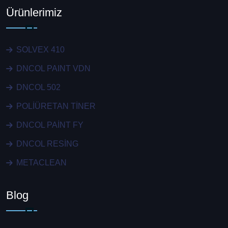
Ürünlerimiz
SOLVEX 410
DNCOL PAINT VDN
DNCOL 502
POLİÜRETAN TİNER
DNCOL PAİNT FY
DNCOL RESİNG
METACLEAN
Blog