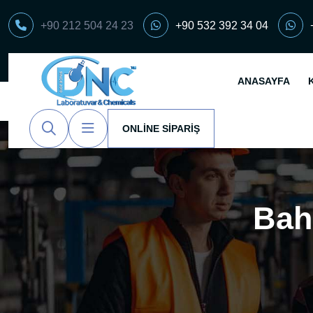
+90 212 504 24 23
+90 532 392 34 04
ANASAYFA
ONLINE SIPARIŞ
Bah