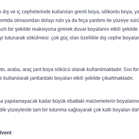
ş ve iç cephelerinde kullanılan grenli boya, silikonlu boya, ya
formda olmasından dolayı rulo ya da fırça yardımı ile yüzeye sür
lı bir şekilde reaksiyona girerek duvar boyalarını etkili şekilde
i tutunarak sökülmesi çok güç olan özellikle dış cephe boyalar
, araba, araç jant boya sökücü olarak kullanılmaktadır. Sıvı f
llanılarak jantlardaki boyaları etkili şekilde çıkartmaktadır.
ma yapılamayacak kadar büyük ebattaki malzemelerin boyalarını
 dik yüzeylerde tam bir tutunma sağlayarak çok katlı boyaları dahi
lvent