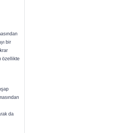
masından
yı bir
krar
 özellikte
hşap
lmasından
arak da