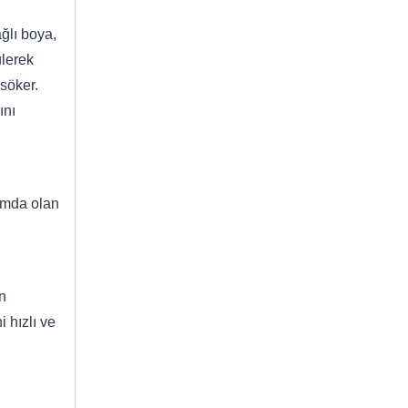
ğlı boya,
ülerek
 söker.
ını
ormda olan
n
 hızlı ve