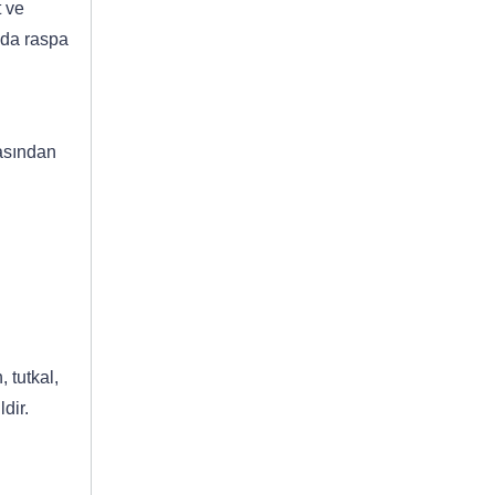
t ve
nda raspa
masından
 tutkal,
dir.