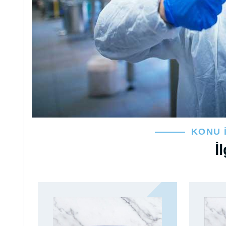
KONU 
İ