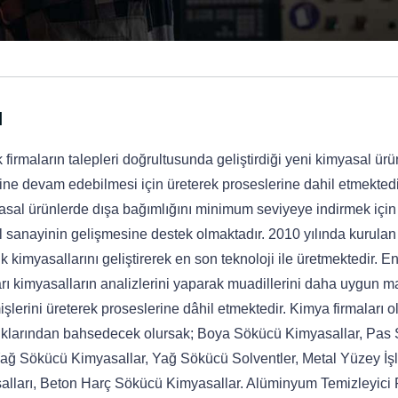
ı
firmaların talepleri doğrultusunda geliştirdiği yeni kimyasal ürü
mine devam edebilmesi için üreterek proseslerine dahil etmekted
asal ürünlerde dışa bağımlığını minimum seviyeye indirmek için
iyel sanayinin gelişmesine destek olmaktadır. 2010 yılında kurul
kimyasallarını geliştirerek en son teknoloji ile üretmektedir. En
rı kimyasalların analizlerini yaparak muadillerini daha uygun ma
şlerini üreterek proseslerine dâhil etmektedir. Kimya firmaları o
lıklarından bahsedecek olursak; Boya Sökücü Kimyasallar, Pas
Yağ Sökücü Kimyasallar, Yağ Sökücü Solventler, Metal Yüzey İş
alları, Beton Harç Sökücü Kimyasallar. Alüminyum Temizleyici P