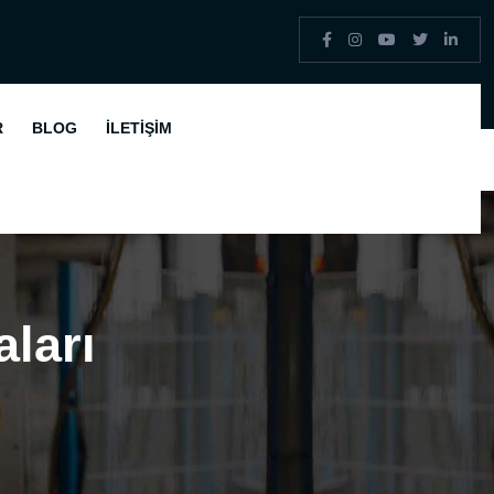
R
BLOG
İLETIŞIM
ları