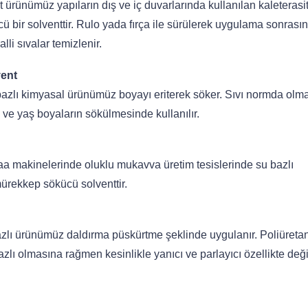
 ürünümüz yapıların dış ve iç duvarlarında kullanılan kaleterasi
ü bir solventtir. Rulo yada fırça ile sürülerek uygulama sonrası
lli sıvalar temizlenir.
vent
 bazlı kimyasal ürünümüz boyayı eriterek söker. Sıvı normda ol
z ve yaş boyaların sökülmesinde kullanılır.
makinelerinde oluklu mukavva üretim tesislerinde su bazlı
ürekkep sökücü solventtir.
zlı ürünümüz daldırma püskürtme şeklinde uygulanır. Poliüretan,
zlı olmasına rağmen kesinlikle yanıcı ve parlayıcı özellikte değil