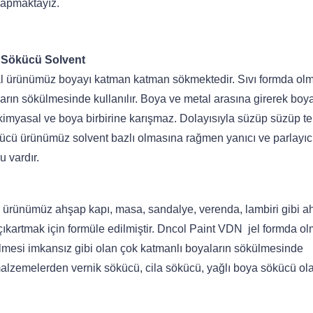
 yapmaktayız.
a Sökücü Solvent
 ürünümüz boyayı katman katman sökmektedir. Sıvı formda ol
ların sökülmesinde kullanılır. Boya ve metal arasına girerek boya
imyasal ve boya birbirine karışmaz. Dolayısıyla süzüp süzüp te
kücü ürünümüz solvent bazlı olmasına rağmen yanıcı ve parlayıcı
 vardır.
ürünümüz ahşap kapı, masa, sandalye, verenda, lambiri gibi a
kartmak için formüle edilmiştir. Dncol Paint VDN jel formda o
lmesi imkansız gibi olan çok katmanlı boyaların sökülmesinde
malzemelerden vernik sökücü, cila sökücü, yağlı boya sökücü ol