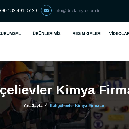
+90 532 491 07 23
info@dnckimya.com.tr
KURUMSAL
ÜRÜNLERIMIZ
RESIM GALERI
VIDEOLA
çelievler Kimya Firma
AnaSayfa
Bahçelievler Kimya Firmaları