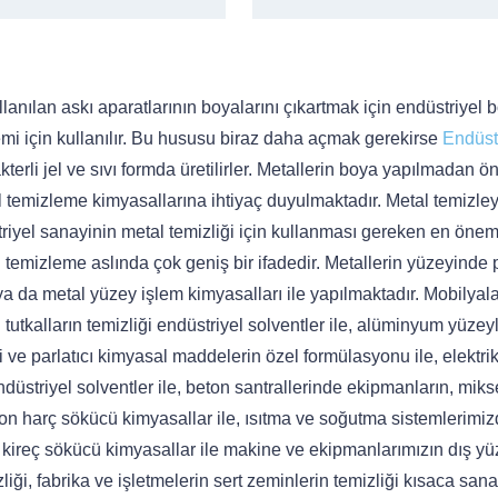
nılan askı aparatlarının boyalarını çıkartmak için endüstriyel 
i için kullanılır. Bu hususu biraz daha açmak gerekirse
Endüst
terli jel ve sıvı formda üretilirler. Metallerin boya yapılmadan ö
 temizleme kimyasallarına ihtiyaç duyulmaktadır. Metal temizley
striyel sanayinin metal temizliği için kullanması gereken en önem
l temizleme aslında çok geniş bir ifadedir. Metallerin yüzeyinde 
 ya da metal yüzey işlem kimyasalları ile yapılmaktadır. Mobilyal
 tutkalların temizliği endüstriyel solventler ile, alüminyum yüzey
i ve parlatıcı kimyasal maddelerin özel formülasyonu ile, elektri
ndüstriyel solventler ile, beton santrallerinde ekipmanların, mikse
beton harç sökücü kimyasallar ile, ısıtma ve soğutma sistemlerimi
el kireç sökücü kimyasallar ile makine ve ekipmanlarımızın dış y
izliği, fabrika ve işletmelerin sert zeminlerin temizliği kısaca san