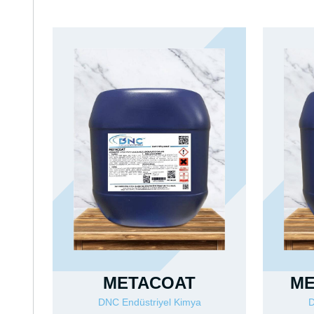
METACOAT
ME
DNC Endüstriyel Kimya
D