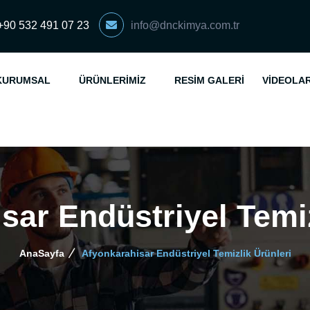
+90 532 491 07 23
info@dnckimya.com.tr
KURUMSAL
ÜRÜNLERIMIZ
RESIM GALERI
VIDEOLA
sar Endüstriyel Temiz
AnaSayfa
Afyonkarahisar Endüstriyel Temizlik Ürünleri