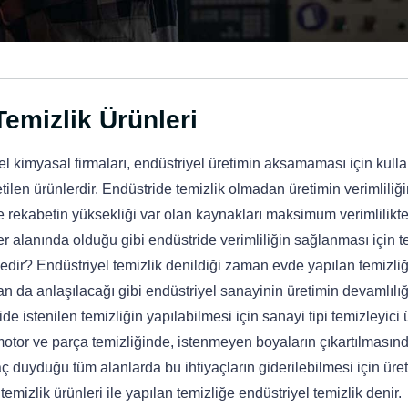
emizlik Ürünleri
el kimyasal firmaları, endüstriyel üretimin aksamaması için kull
ilen ürünlerdir. Endüstride temizlik olmadan üretimin verimliliğ
ekabetin yüksekliği var olan kaynakları maksimum verimlilikt
r alanında olduğu gibi endüstride verimliliğin sağlanması için t
edir? Endüstriyel temizlik denildiği zaman evde yapılan temizli
dan da anlaşılacağı gibi endüstriyel sanayinin üretimin devamlılığ
de istenilen temizliğin yapılabilmesi için sanayi tipi temizleyici
motor ve parça temizliğinde, istenmeyen boyaların çıkartılmasınd
ç duyduğu tüm alanlarda bu ihtiyaçların giderilebilmesi için üret
temizlik ürünleri ile yapılan temizliğe endüstriyel temizlik denir.