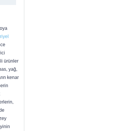
boya
riyel
nce
ici
li ürünler
pas, yağ,
arın kenar
lerin
k
rlerin,
zde
üzey
ayinin