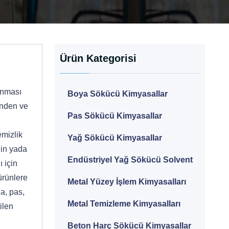
Ürün Kategorisi
anması
Boya Sökücü Kimyasallar
inden ve
Pas Sökücü Kimyasallar
e
emizlik
Yağ Sökücü Kimyasallar
ğin yada
Endüstriyel Yağ Sökücü Solvent
ı için
 ürünlere
Metal Yüzey İşlem Kimyasalları
a, pas,
Metal Temizleme Kimyasalları
ilen
Beton Harç Sökücü Kimyasallar