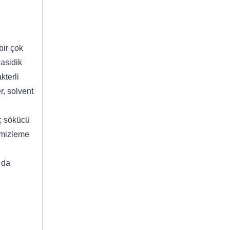
bir çok
 asidik
kterli
r, solvent
rç sökücü
temizleme
 da