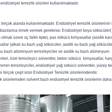
 endüstriyel temizlik ürünleri kullanılmaktadır.
 birçok alanda kullanılmaktadır. Endüstriyel temizlik ürünlerinin 
da bazılarına örnek vermek gerekirse: Endüstriyel boya sökücüler(
lmak üzere üç farklı tipte), pas sökücü kimyasallar (asidik kara
llar (alkali su bazlı yağ sökücüler, asidik su bazlı yağ sökücüle
 su bazlı alüminyum temizleyiciler ve asidik su bazlı alüminyum
ürünleri, özel temizleyici solventler, beton sökücü kimyasallar, ha
 zemin temizleyiciler, endüstriyel yağ sökücü solventler, yüzey 
i birçok çeşit ürün Endüstriyel Temizlik ürünlerindendir.
k ürünlerinden solvent bazlı endüstriyel temizlik ürünlerini daha