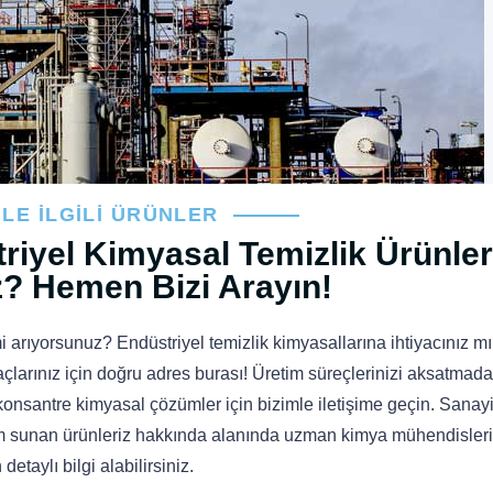
İLE İLGILI ÜRÜNLER
iyel Kimyasal Temizlik Ürünler
? Hemen Bizi Arayın!
 arıyorsunuz? Endüstriyel temizlik kimyasallarına ihtiyacınız mı
açlarınız için doğru adres burası! Üretim süreçlerinizi aksatmada
ı konsantre kimyasal çözümler için bizimle iletişime geçin. Sanay
özüm sunan ürünleriz hakkında alanında uzman kimya mühendisle
etaylı bilgi alabilirsiniz.