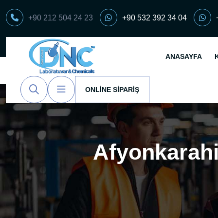
+90 212 504 24 23
+90 532 392 34 04
ANASAYFA
ONLINE SIPARIŞ
Afyonkarahi