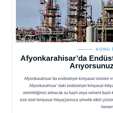
KONU 
Afyonkarahisar’da Endüstr
Arıyorsunuz
Afyonkarahisar’da endüstriyel kimyasal ürünleri mi
Afyonkarahisar’ daki endüstriyel kimyasal ihtiy
verimliliğinizi artıracak su bazlı veya solvent bazl
size özel kimyasal ihtiyaçlarınıza yönelik etkili ç
hemen d