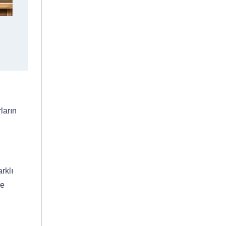
ların
rklı
ce