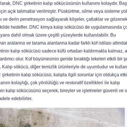
olarak, DNC şirketinin kalıp sökücüsünün kullanımı kolaydır. Ba
çin açık talimatlar verilmiştir. Püskürtme, silme veya sisleme yo
 ve derin penetrasyon sağlayarak köşeler, çatlaklar ve gözenek
ir şekilde hedefler. DNC kimya kalıp sökücüsü de uygulamasında ç
yans dahil olmak üzere çeşitli yüzeylerde kullanılabilir. Bu
n aralarına ve tarama alanlarına kadar farklı küf istilası altında
ketinin kalıp sökücüsü sadece küfü ortadan kaldırmakla kalmaz, 
ımcı olur. Küf büyümesinin geride bıraktığı lekeleri etkili bir ş
r. Kalıp sökücü, diğer temizlik ürünleriyle de uyumludur ve kullan
irketinin kalıp sökücüsü, kalıpla ilgili sorunlar için oldukça etkil
nım kolaylığı, çok yönlülüğü ve restoratif özellikleri ile kalıp
in kalıp sökücüsünü seçerek, bireyler ve işletmeler güvenli ve sa
dele edebilirler.