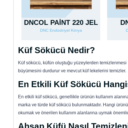
DNCOL PAİNT 220 JEL
D
DNC Endüstriyel Kimya
D
Küf Sökücü Nedir?
Küf sökücü, küfün oluştuğu yüzeylerden temizlenmesi içi
büyümesini durdurur ve mevcut küf lekelerini temizler.
En Etkili Küf Sökücü Hangi
En etkili küf sökücü, genellikle ürünün kullanım alanın
marka ve türde küf sökücü bulunmaktadır. Hangi ürünün 
okumak ve önerilen kullanım alanlarına uymak önemlid
Ahşap Küfü Nasıl Temizlen