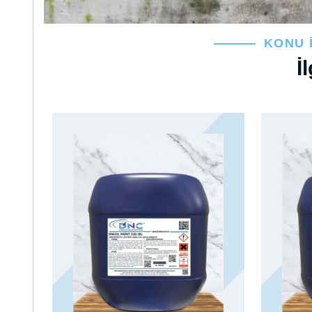
KONU 
İ