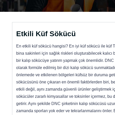
Etkili Küf Sökücü
En etkili küf sökücü hangisi? En iyi küf sökücü ile küf
bina sakinleri için sağlık riskleri oluşturabilecek kalı
bir kalıp sökücüye yatırım yapmak çok önemlidir. DNC ki
olarak formüle edilmiş bir dizi kalıp sökücü sunmaktad
önlemede ve etkilenen bölgeleri küfsüz bir duruma geti
sökücüsünü öne çıkaran en önemli faktörlerden biri, b
etkili değil, aynı zamanda güvenli ürünler geliştirmek i
sökücüler zararlı kimyasallar ve toksinler içermez, bu da
getirir. Aynı şekilde DNC şirketinin kalıp sökücüsü uzun
zamanda sporları yok eder ve tekrarlanmalarını önler. B