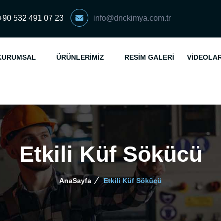
+90 532 491 07 23
info@dnckimya.com.tr
KURUMSAL
ÜRÜNLERIMIZ
RESIM GALERI
VIDEOLA
Etkili Küf Sökücü
AnaSayfa
Etkili Küf Sökücü