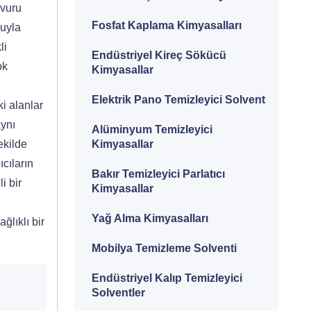
şvuru
Fosfat Kaplama Kimyasalları
luyla
li
Endüstriyel Kireç Sökücü
ok
Kimyasallar
Elektrik Pano Temizleyici Solvent
ki alanlar
aynı
Alüminyum Temizleyici
Kimyasallar
ekilde
ıcıların
Bakır Temizleyici Parlatıcı
i bir
Kimyasallar
Yağ Alma Kimyasalları
ğlıklı bir
Mobilya Temizleme Solventi
Endüstriyel Kalıp Temizleyici
Solventler