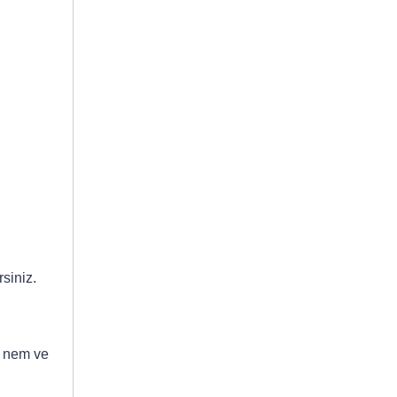
siniz.
ı nem ve