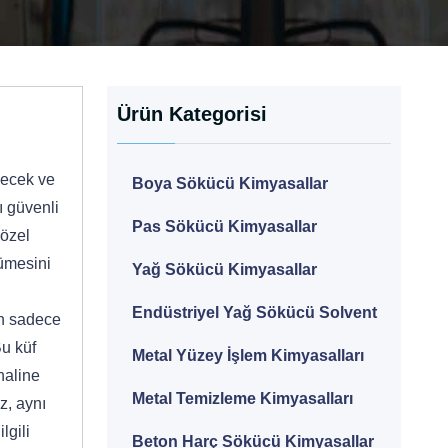
Ürün Kategorisi
lecek ve
Boya Sökücü Kimyasallar
ı güvenli
Pas Sökücü Kimyasallar
 özel
yümesini
Yağ Sökücü Kimyasallar
Endüstriyel Yağ Sökücü Solvent
in sadece
Bu küf
Metal Yüzey İşlem Kimyasalları
haline
Metal Temizleme Kimyasalları
z, aynı
lgili
Beton Harç Sökücü Kimyasallar