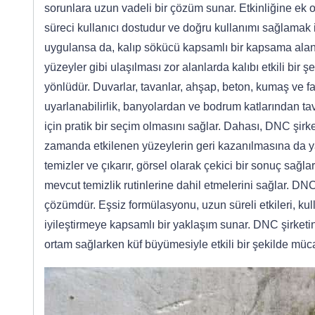
sorunlara uzun vadeli bir çözüm sunar. Etkinliğine ek 
süreci kullanıcı dostudur ve doğru kullanımı sağlamak i
uygulansa da, kalıp sökücü kapsamlı bir kapsama alanı
yüzeyler gibi ulaşılması zor alanlarda kalıbı etkili b
yönlüdür. Duvarlar, tavanlar, ahşap, beton, kumaş ve fa
uyarlanabilirlik, banyolardan ve bodrum katlarından tava
için pratik bir seçim olmasını sağlar. Dahası, DNC şir
zamanda etkilenen yüzeylerin geri kazanılmasına da yard
temizler ve çıkarır, görsel olarak çekici bir sonuç sağla
mevcut temizlik rutinlerine dahil etmelerini sağlar. DNC ş
çözümdür. Eşsiz formülasyonu, uzun süreli etkileri, kulla
iyileştirmeye kapsamlı bir yaklaşım sunar. DNC şirketin
ortam sağlarken küf büyümesiyle etkili bir şekilde müca