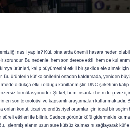
 Temizliği nasıl yapılır? Küf, binalarda önemli hasara neden olabi
cı bir sorundur. Bu nedenle, hem son derece etkili hem de kullanım
mya ürünleri, kalıp büyümesini etkili bir şekilde ele almak için
ır. Bu ürünlerin küf kolonilerini ortadan kaldırmada, yeniden bü
rmede oldukça etkili olduğu kanıtlanmıştır. DNC şirketinin kalıp
enzersiz formülasyonudur. Şirket, hem insanlar hem de çevre iç
çin en son teknolojiyi ve kapsamlı araştırmaları kullanmaktadır. 
 onları konut, ticari ve endüstriyel ortamlar için ideal bir seçim 
 süreli etkileri ile bilinir. Sadece görünür küfü gidermekle kalma
u, işlenmiş alanın uzun süre küfsüz kalmasını sağlayarak küfle i