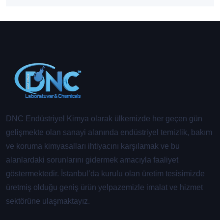
DNC Endüstriyel Kimya olarak ülkemizde her geçen gün
gelişmekte olan sanayi alanında endüstriyel temizlik, bakım
ve koruma kimyasalları ihtiyacını karşılamak ve bu
alanlardaki sorunlarını gidermek amacıyla faaliyet
göstermektedir. İstanbul’da kurulu olan üretim tesisimizde
üretmiş olduğu geniş ürün yelpazemizle imalat ve hizmet
sektörüne ulaşmaktayız.