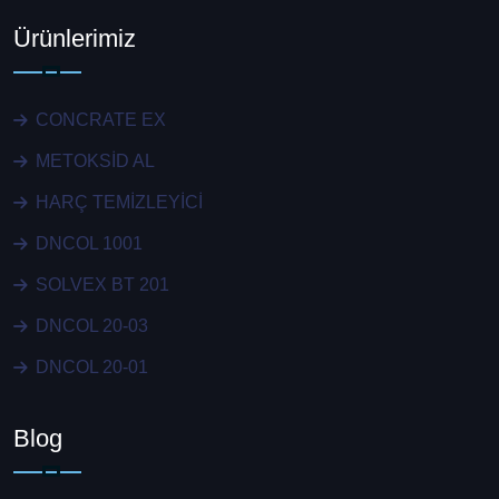
Ürünlerimiz
CONCRATE EX
METOKSİD AL
HARÇ TEMİZLEYİCİ
DNCOL 1001
SOLVEX BT 201
DNCOL 20-03
DNCOL 20-01
Blog