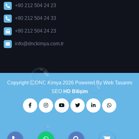
+90 212 504 24 23
+90 212 504 24 33
+90 212 504 24 23
info@dnckimya.com.tr
Copyright
DNC Kimya 2026 Powered By Web Tasarım
SEO
HD Bilişim