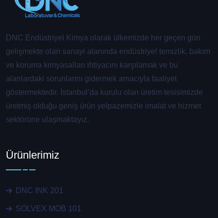
DNC Endüstriyel Kimya olarak ülkemizde her geçen gün
gelişmekte olan sanayi alanında endüstriyel temizlik, bakım
ve koruma kimyasalları ihtiyacını karşılamak ve bu
alanlardaki sorunlarını gidermek amacıyla faaliyet
göstermektedir. İstanbul’da kurulu olan üretim tesisimizde
üretmiş olduğu geniş ürün yelpazemizle imalat ve hizmet
sektörüne ulaşmaktayız.
Ürünlerimiz
DNC INK 201
SOLVEX MOB 101