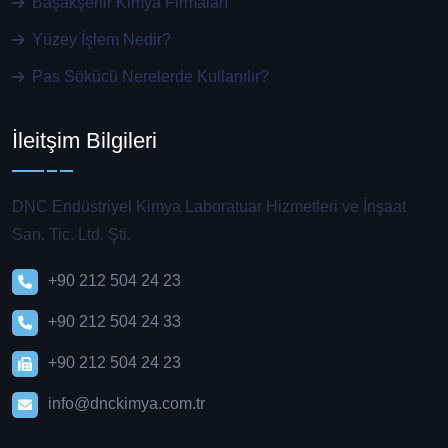
Başakşehir Kimya Firmaları
Yüzey İşlem Nedir?
Pas Sökücü Nerelerde Kullanılır?
İleitşim Bilgileri
DNC Endüstriyel Kimya Laboratuar Hizmetleri ve İnşaat
San. Tic. Ltd. Şti.
+90 212 504 24 23
+90 212 504 24 33
+90 212 504 24 23
info@dnckimya.com.tr