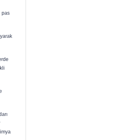
l pas
ayarak
erde
kli
e
ları
r
Kimya