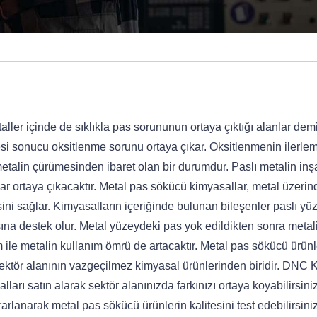
taller içinde de sıklıkla pas sorununun ortaya çıktığı alanlar dem
esi sonucu oksitlenme sorunu ortaya çıkar. Oksitlenmenin ilerle
etalin çürümesinden ibaret olan bir durumdur. Paslı metalin inş
r ortaya çıkacaktır. Metal pas sökücü kimyasallar, metal üzerin
ini sağlar. Kimyasalların içeriğinde bulunan bileşenler paslı yüz
ına destek olur. Metal yüzeydeki pas yok edildikten sonra metal
ile metalin kullanım ömrü de artacaktır. Metal pas sökücü ürünl
sektör alanının vazgeçilmez kimyasal ürünlerinden biridir. DNC
ları satın alarak sektör alanınızda farkınızı ortaya koyabilirsiniz
lanarak metal pas sökücü ürünlerin kalitesini test edebilirsiniz