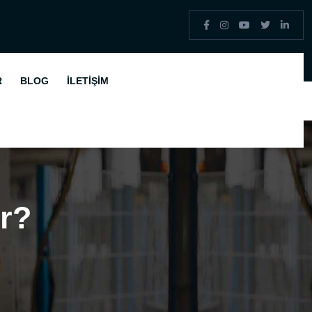
R
BLOG
İLETIŞIM
r?