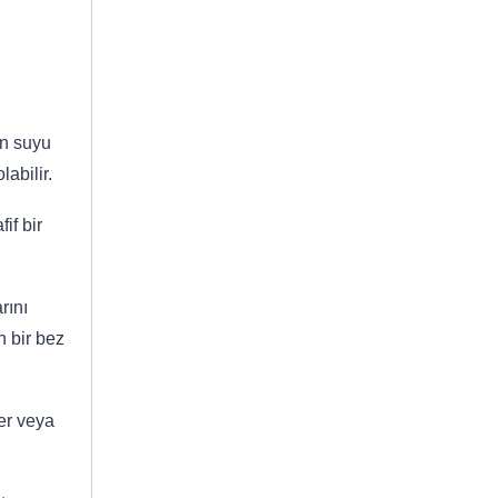
on suyu
abilir.
if bir
rını
n bir bez
er veya