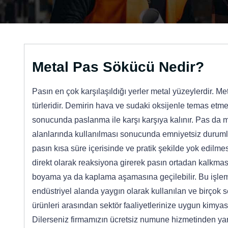
Metal Pas Sökücü Nedir?
Pasın en çok karşılaşıldığı yerler metal yüzeylerdir. Me
türleridir. Demirin hava ve sudaki oksijenle temas etm
sonucunda paslanma ile karşı karşıya kalınır. Pas da m
alanlarında kullanılması sonucunda emniyetsiz durumla
pasın kısa süre içerisinde ve pratik şekilde yok edilmes
direkt olarak reaksiyona girerek pasın ortadan kalkmas
boyama ya da kaplama aşamasına geçilebilir. Bu işlem 
endüstriyel alanda yaygın olarak kullanılan ve birçok 
ürünleri arasından sektör faaliyetlerinize uygun kimyasal
Dilerseniz firmamızın ücretsiz numune hizmetinden yarar