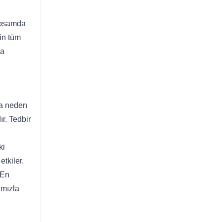
kapsamda
in tüm
da
na neden
r. Tedbir
ki
tkiler.
 En
amızla