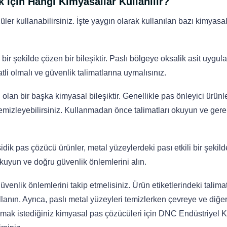
 İçin Hangi Kimyasallar Kullanılır?
er kullanabilirsiniz. İşte yaygın olarak kullanılan bazı kimyasa
i bir şekilde çözen bir bileşiktir. Paslı bölgeye oksalik asit uygul
atli olmalı ve güvenlik talimatlarına uymalısınız.
 olan bir başka kimyasal bileşiktir. Genellikle pas önleyici ürünl
 temizleyebilirsiniz. Kullanmadan önce talimatları okuyun ve gere
ik pas çözücü ürünler, metal yüzeylerdeki pası etkili bir şekild
 okuyun ve doğru güvenlik önlemlerini alın.
venlik önlemlerini takip etmelisiniz. Ürün etiketlerindeki talimat
lanın. Ayrıca, paslı metal yüzeyleri temizlerken çevreye ve diğe
mak istediğiniz kimyasal pas çözücüleri için DNC Endüstriyel 