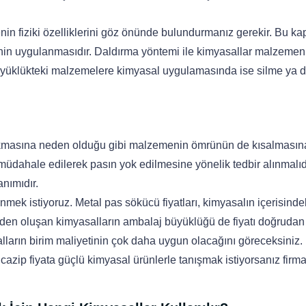
in fiziki özelliklerini göz önünde bulundurmanız gerekir. Bu 
nin uygulanmasıdır. Daldırma yöntemi ile kimyasallar malzemen
yüklükteki malzemelere kimyasal uygulamasında ise silme ya 
çıkmasına neden olduğu gibi malzemenin ömrünün de kısalması
üdahale edilerek pasın yok edilmesine yönelik tedbir alınmalıdı
anımıdır.
mek istiyoruz. Metal pas sökücü fiyatları, kimyasalın içerisinde
erden oluşan kimyasalların ambalaj büyüklüğü de fiyatı doğrudan e
alların birim maliyetinin çok daha uygun olacağını göreceksiniz.
 de cazip fiyata güçlü kimyasal ürünlerle tanışmak istiyorsanız firm