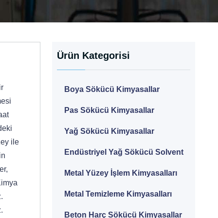
Ürün Kategorisi
ir
Boya Sökücü Kimyasallar
mesi
Pas Sökücü Kimyasallar
aat
deki
Yağ Sökücü Kimyasallar
ey ile
Endüstriyel Yağ Sökücü Solvent
in
er,
Metal Yüzey İşlem Kimyasalları
 Kimya
Metal Temizleme Kimyasalları
.
.
Beton Harç Sökücü Kimyasallar