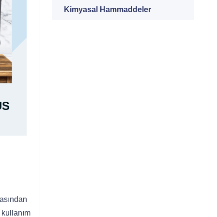
Kimyasal Hammaddeler
US
masından
r kullanım