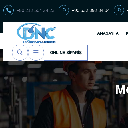
+90 212 504 24 23
+90 532 392 34 04
ANASAYFA
ONLINE SIPARIŞ
M