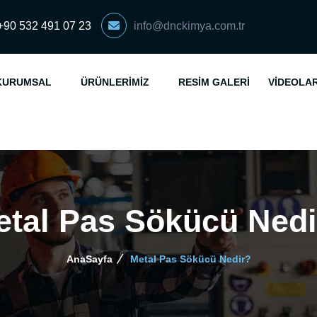
+90 532 491 07 23
info@dnckimya.com.tr
KURUMSAL
ÜRÜNLERIMIZ
RESIM GALERI
VIDEOLA
etal Pas Sökücü Nedi
AnaSayfa
Metal Pas Sökücü Nedir?