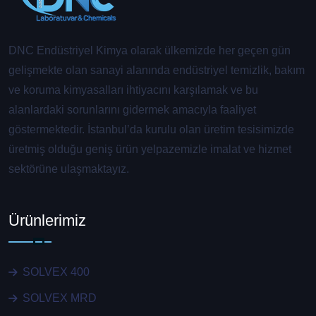
DNC Endüstriyel Kimya olarak ülkemizde her geçen gün
gelişmekte olan sanayi alanında endüstriyel temizlik, bakım
ve koruma kimyasalları ihtiyacını karşılamak ve bu
alanlardaki sorunlarını gidermek amacıyla faaliyet
göstermektedir. İstanbul’da kurulu olan üretim tesisimizde
üretmiş olduğu geniş ürün yelpazemizle imalat ve hizmet
sektörüne ulaşmaktayız.
Ürünlerimiz
SOLVEX 400
SOLVEX MRD