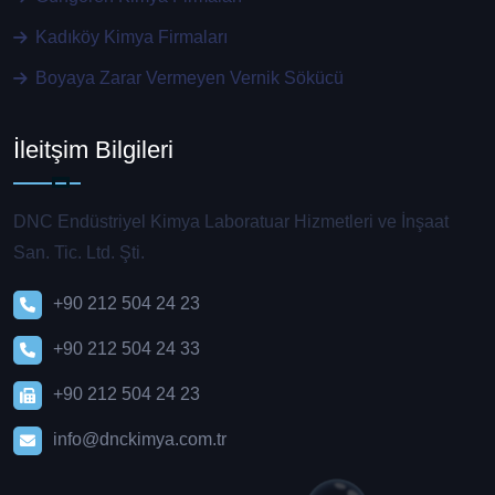
Kadıköy Kimya Firmaları
Boyaya Zarar Vermeyen Vernik Sökücü
İleitşim Bilgileri
DNC Endüstriyel Kimya Laboratuar Hizmetleri ve İnşaat
San. Tic. Ltd. Şti.
+90 212 504 24 23
+90 212 504 24 33
+90 212 504 24 23
info@dnckimya.com.tr