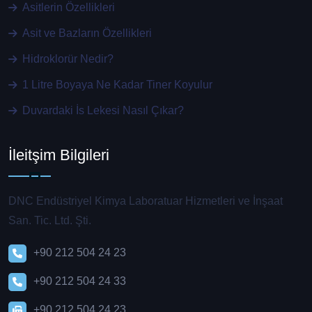
Asitlerin Özellikleri
Asit ve Bazların Özellikleri
Hidroklorür Nedir?
1 Litre Boyaya Ne Kadar Tiner Koyulur
Duvardaki İs Lekesi Nasıl Çıkar?
İleitşim Bilgileri
DNC Endüstriyel Kimya Laboratuar Hizmetleri ve İnşaat
San. Tic. Ltd. Şti.
+90 212 504 24 23
+90 212 504 24 33
+90 212 504 24 23