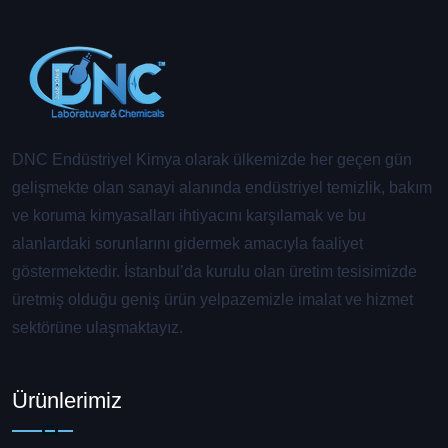
DNC Endüstriyel Kimya olarak ülkemizde her geçen gün
gelişmekte olan sanayi alanında endüstriyel temizlik, bakım
ve koruma kimyasalları ihtiyacını karşılamak ve bu
alanlardaki sorunlarını gidermek amacıyla faaliyet
göstermektedir. İstanbul’da kurulu olan üretim tesisimizde
üretmiş olduğu geniş ürün yelpazemizle imalat ve hizmet
sektörüne ulaşmaktayız.
Ürünlerimiz