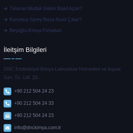
Tıkanan Mutfak Gideri Nasıl Açılır?
Kurumuş Sprey Boya Nasıl Çıkar?
Beyoğlu Kimya Firmaları
İleitşim Bilgileri
DNC Endüstriyel Kimya Laboratuar Hizmetleri ve İnşaat
San. Tic. Ltd. Şti.
+90 212 504 24 23
+90 212 504 24 33
+90 212 504 24 23
info@dnckimya.com.tr