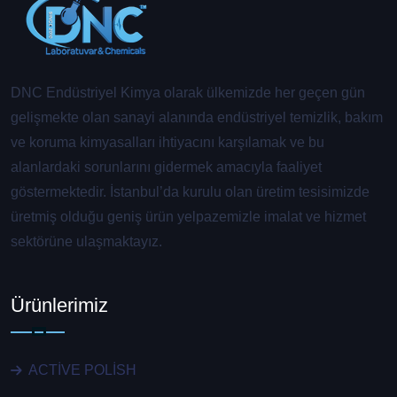
DNC Endüstriyel Kimya olarak ülkemizde her geçen gün
gelişmekte olan sanayi alanında endüstriyel temizlik, bakım
ve koruma kimyasalları ihtiyacını karşılamak ve bu
alanlardaki sorunlarını gidermek amacıyla faaliyet
göstermektedir. İstanbul’da kurulu olan üretim tesisimizde
üretmiş olduğu geniş ürün yelpazemizle imalat ve hizmet
sektörüne ulaşmaktayız.
Ürünlerimiz
ACTİVE POLİSH